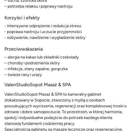
– sucha, szorstka skóra
– potrzeba relaksu i poprawy nastroju
Korzyści i efekty
- intensywne odprężenie i redukcja stresu
- poprawa nastroju i uczucie przyjemności
- odżywienie, nawilżenie i wygładzenie skóry
Przeciwwskazania
– alergia na kakao lub składniki czekolady
– choroby i podrażnienia skóry
– infekcje, stany zapalne, gorączka
– świeże rany i urazy
ValenStudioSopot Masaż & SPA
ValenStudioSopot Masaż & SPA to kameralny gabinet
zlokalizowany w Sopocie, stworzony z myślą o osobach
poszukujących wyciszenia, regeneracji oraz kompleksowej troski o
zdrowie i dobre samopoczucie. To przestrzeń, w której harmonia,
spokój i indywidualne podejście do potrzeb każdego klienta
stanowią fundament codziennej pracy.
Specjalnością gabinetu są masaże lecznicze oraz regeneracyjne,