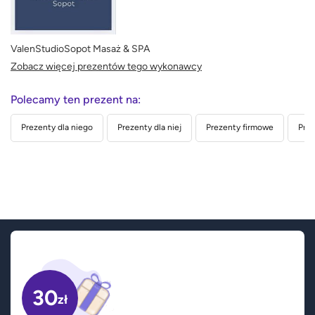
ValenStudioSopot Masaż & SPA
Zobacz więcej prezentów tego wykonawcy
Polecamy ten prezent na:
Prezenty dla niego
Prezenty dla niej
Prezenty firmowe
Prez
30
zł