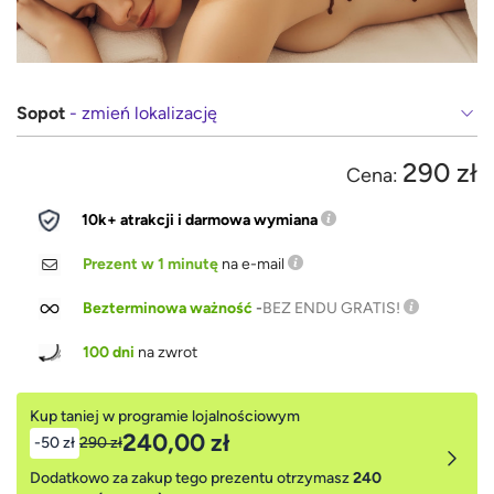
Sopot
- zmień lokalizację
290 zł
Cena:
10k+ atrakcji i darmowa wymiana
Prezent w 1 minutę
na e-mail
Bezterminowa ważność
-
BEZ ENDU GRATIS!
100 dni
na zwrot
Kup taniej w programie lojalnościowym
240,00 zł
-50 zł
290 zł
Dodatkowo za zakup tego prezentu otrzymasz
240