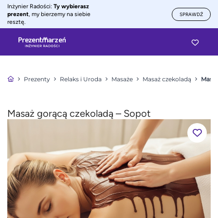
Inżynier Radości:
Ty wybierasz
prezent
, my bierzemy na siebie
SPRAWDŹ
resztę.
Prezenty
Relaks i Uroda
Masaże
Masaż czekoladą
Masaż
Masaż gorącą czekoladą – Sopot