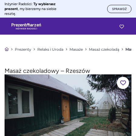
Inżynier Radości:
Ty wybierasz
prezent
, my bierzemy na siebie
SPRAWDŹ
resztę.
Prezenty
Relaks i Uroda
Masaże
Masaż czekoladą
Masaż
Masaż czekoladowy – Rzeszów