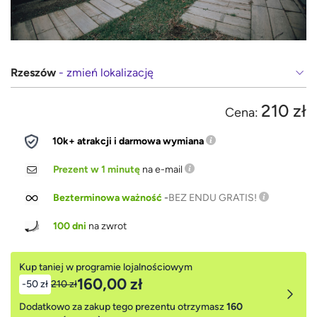
Rzeszów
- zmień lokalizację
210 zł
Cena:
10k+ atrakcji i darmowa wymiana
Prezent w 1 minutę
na e-mail
Bezterminowa ważność
-
BEZ ENDU GRATIS!
100 dni
na zwrot
Kup taniej w programie lojalnościowym
160,00 zł
-50 zł
210 zł
Dodatkowo za zakup tego prezentu otrzymasz
160