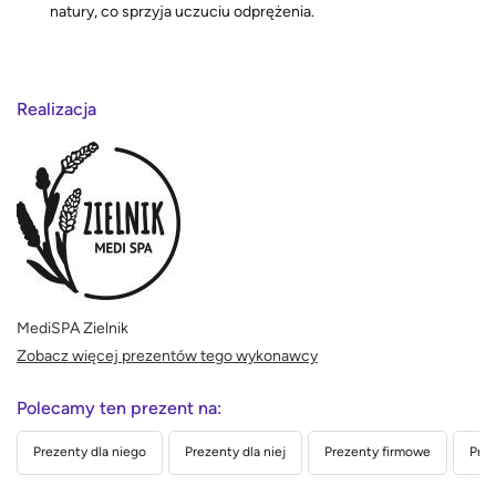
natury, co sprzyja uczuciu odprężenia.
Realizacja
MediSPA Zielnik
Zobacz więcej prezentów tego wykonawcy
Polecamy ten prezent na:
Prezenty dla niego
Prezenty dla niej
Prezenty firmowe
Prez