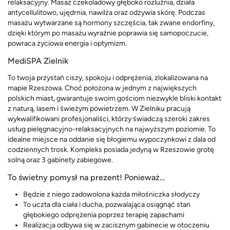
relaksacyjny. Masaż czekoladowy głęboko rozluźnia, działa
antycellulitowo, ujędrnia, nawilża oraz odżywia skórę. Podczas
masażu wytwarzane są hormony szczęścia, tak zwane endorfiny,
dzięki którym po masażu wyraźnie poprawia się samopoczucie,
powraca życiowa energia i optymizm.
MediSPA Zielnik
To twoja przystań ciszy, spokoju i odprężenia, zlokalizowana na
mapie Rzeszowa. Choć położona w jednym z największych
polskich miast, gwarantuje swoim gościom niezwykle bliski kontakt
z naturą, lasem i świeżym powietrzem. W Zielniku pracują
wykwalifikowani profesjonaliści, którzy świadczą szeroki zakres
usług pielęgnacyjno-relaksacyjnych na najwyższym poziomie. To
idealne miejsce na oddanie się błogiemu wypoczynkowi z dala od
codziennych trosk. Kompleks posiada jedyną w Rzeszowie grotę
solną oraz 3 gabinety zabiegowe.
To świetny pomysł na prezent! Ponieważ…
Będzie z niego zadowolona każda miłośniczka słodyczy
To uczta dla ciała i ducha, pozwalająca osiągnąć stan
głębokiego odprężenia poprzez terapię zapachami
Realizacja odbywa się w zacisznym gabinecie w otoczeniu