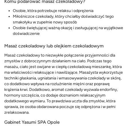
Komu podarować masaż czekoladowy?
Osobie, która potrzebuje relaksu i odprężenia
Miłośniczce czekolady, który chciałby doświadczyć tego
smakołyku w zupełnie nowy sposób
Osobie świętującej ważną okazję i zasługującej na wyjątkowe
doświadczenie
Masaż czekoladowy lub olejkiem czekoladowym
Masaż czekoladowy to niezwykłe połączenie przyjemności dla
zmysłów z dobroczynnym działaniem na ciało. Podczas tego
masażu, ciało jest owijane w ciepłą czekoladową mieszankę, która
ma właściwości relaksujące i nawilżające. Masażysta wykorzystuje
techniki głaskania, ugniatania i wmasowywania czekolady w skórę,
co dodatkowo wpływa na rozluźnienie mięśni oraz poprawę
krążenia krwi. Dodatkowo, aromat czekolady wyzwala endorfiny,
hormony szczęścia, co dodaje doznaniom relaksacyjnym
dodatkowego wymiaru. To prawdziwa uczta dla zmysłów, która
sprawia, że osoba obdarowana poczuje się odprężona i w pełni
zrelaksowana.
Gabinet Yasumi SPA Opole