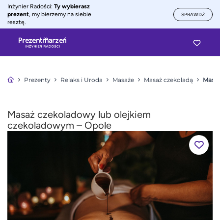
Inżynier Radości:
Ty wybierasz
prezent
, my bierzemy na siebie
SPRAWDŹ
resztę.
Prezenty
Relaks i Uroda
Masaże
Masaż czekoladą
Masaż
Masaż czekoladowy lub olejkiem
czekoladowym – Opole