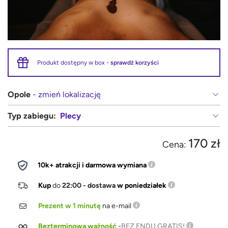
Produkt dostępny w box -
sprawdź korzyści
Opole
- zmień lokalizację
Typ zabiegu:
Plecy
170 zł
Cena:
10k+ atrakcji i darmowa wymiana
Kup
do
22:00 - dostawa
w poniedziałek
Prezent w 1 minutę
na e-mail
Bezterminowa ważność
-
BEZ ENDU GRATIS!