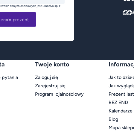
Twoich danych osobowych jest Emotivo sp. z
ieram prezent
ta
Twoje konto
Informac
 pytania
Zaloguj się
Jak to dział
Zarejestruj się
Jak wygląd
Program lojalnościowy
Prezent las
BEZ END
Kalendarze
Blog
Mapa sklep