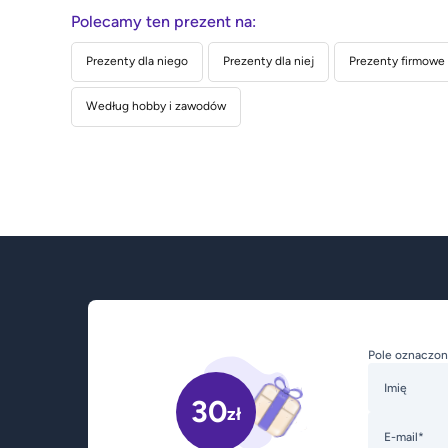
Polecamy ten prezent na:
Prezenty dla niego
Prezenty dla niej
Prezenty firmowe
Według hobby i zawodów
Pole oznaczon
Imię
30
zł
E-mail*