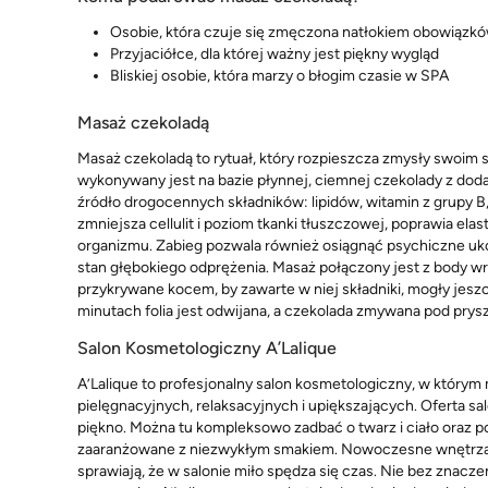
Osobie, która czuje się zmęczona natłokiem obowiązk
Przyjaciółce, dla której ważny jest piękny wygląd
Bliskiej osobie, która marzy o błogim czasie w SPA
Masaż czekoladą
Masaż czekoladą to rytuał, który rozpieszcza zmysły swoim 
wykonywany jest na bazie płynnej, ciemnej czekolady z do
źródło drogocennych składników: lipidów, witamin z grupy B, 
zmniejsza cellulit i poziom tkanki tłuszczowej, poprawia elas
organizmu. Zabieg pozwala również osiągnąć psychiczne ukoj
stan głębokiego odprężenia. Masaż połączony jest z body wra
przykrywane kocem, by zawarte w niej składniki, mogły jeszc
minutach folia jest odwijana, a czekolada zmywana pod prys
Salon Kosmetologiczny A’Lalique
A’Lalique to profesjonalny salon kosmetologiczny, w którym
pielęgnacyjnych, relaksacyjnych i upiększających. Oferta sa
piękno. Można tu kompleksowo zadbać o twarz i ciało oraz 
zaaranżowane z niezwykłym smakiem. Nowoczesne wnętrza ur
sprawiają, że w salonie miło spędza się czas. Nie bez znac