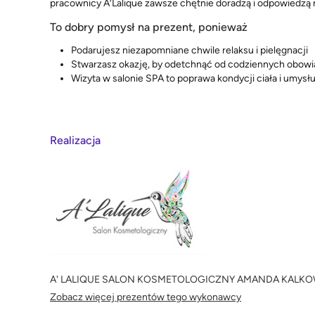
pracownicy A’Lalique zawsze chętnie doradzą i odpowiedzą n
To dobry pomysł na prezent, ponieważ
Podarujesz niezapomniane chwile relaksu i pielęgnacji
Stwarzasz okazję, by odetchnąć od codziennych obowią
Wizyta w salonie SPA to poprawa kondycji ciała i umysł
Realizacja
A' LALIQUE SALON KOSMETOLOGICZNY AMANDA KALK
Zobacz więcej prezentów tego wykonawcy