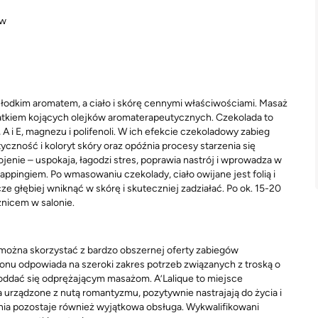
ów
słodkim aromatem, a ciało i skórę cennymi właściwościami. Masaż
datkiem kojących olejków aromaterapeutycznych. Czekolada to
A i E, magnezu i polifenoli. W ich efekcie czekoladowy zabieg
tyczność i koloryt skóry oraz opóźnia procesy starzenia się
enie – uspokaja, łagodzi stres, poprawia nastrój i wprowadza w
ppingiem. Po wmasowaniu czekolady, ciało owijane jest folią i
ze głębiej wniknąć w skórę i skuteczniej zadziałać. Po ok. 15-20
znicem w salonie.
 można skorzystać z bardzo obszernej oferty zabiegów
lonu odpowiada na szeroki zakres potrzeb związanych z troską o
poddać się odprężającym masażom. A’Lalique to miejsce
ządzone z nutą romantyzmu, pozytywnie nastrajają do życia i
zenia pozostaje również wyjątkowa obsługa. Wykwalifikowani