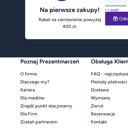
Administratorem 
Na pierwsze zakupy!
o.o.
rozwiń
Odb
Rabat na zamówienie powyżej
400 zł.
Poznaj Prezentmarzeń
Obsługa Klien
O firmie
FAQ - najczęstsze
Dlaczego my?
Metody płatności
Kariera
Dostawa
Dla mediów
Wymiana
Znajdź punkt stacjonarny
Zwrot
Dla Firm
Rezerwacje
Zostań partnerem
Kontakt