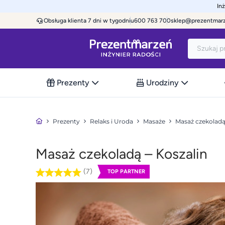
In
Obsługa klienta 7 dni w tygodniu
600 763 700
sklep@prezentmar
Prezenty
Urodziny
Prezenty
Relaks i Uroda
Masaże
Masaż czekolad
Masaż czekoladą – Koszalin
(7)
TOP PARTNER