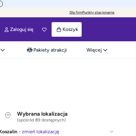
Dla firm
Punkty stacjonarne
Zaloguj się
Koszyk
Pakiety atrakcji
Więcej
Wybrana lokalizacja
(spośród 89 dostępnych)
Koszalin
- zmień lokalizację