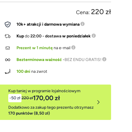
220 zł
Cena:
10k+ atrakcji i darmowa wymiana
Kup
do
22:00 - dostawa
w poniedziałek
Prezent w 1 minutę
na e-mail
Bezterminowa ważność
-
BEZ ENDU GRATIS!
100 dni
na zwrot
Kup taniej w programie lojalnościowym
170,00 zł
-50 zł
220 zł
Dodatkowo za zakup tego prezentu otrzymasz
170 punktów (8,50 zł)