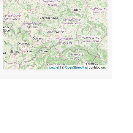
Leaflet
| ©
OpenStreetMap
contributors