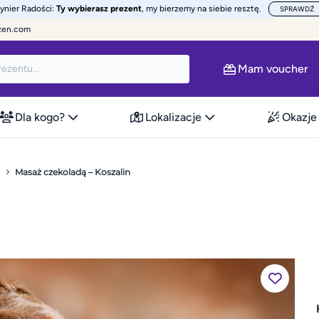
żynier Radości:
Ty wybierasz prezent
, my bierzemy na siebie resztę.
SPRAWDŹ
zen.com
Mam voucher
Dla kogo?
Lokalizacje
Okazje
ą
Masaż czekoladą – Koszalin