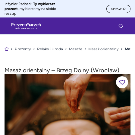
Inżynier Radości:
Ty wybierasz
prezent
, my bierzemy na siebie
SPRAWDŹ
resztę.
Prezenty
Relaks i Uroda
Masaże
Masaż orientalny
Masaż
Masaż orientalny – Brzeg Dolny (Wrocław)