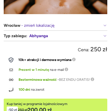
Wrocław
- zmień lokalizację
Typ zabiegu:
Abhyanga
250 zł
Cena:
10k+ atrakcji i darmowa wymiana
Prezent w 1 minutę
na e-mail
Bezterminowa ważność
-
BEZ ENDU GRATIS!
100 dni
na zwrot
Kup taniej w programie lojalnościowym
200,00 zł
-50 zł
250 zł