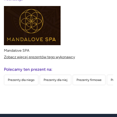
Mandalove SPA
Zobacz więcej prezentów tego wykonawcy
Polecamy ten prezent na:
Prezenty dla niego
Prezenty dla niej
Prezenty firmowe
Prez