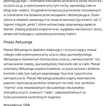
peelingującego – orientalna mieszanka wcierana w skórę złuszcza i
oczyszcza ją, a wykonywane przy tym ruchy, wprawiają ciało w
błogi stan relaksu. Oryginalna kompozycja proszków stosowanych
w Udvartanie ma działanie przeciwzapalne i detoksykujące. Zioła i
zboża w składzie zawierają m.in. kwas krzemowy (jęczmień), wit. C
(agrest indyjski „amla”), które wzmacniają i poprawiają napięcie
tkanek. Zabieg pobudza krążenie krwi, wygładza nierówności skóry,
działa odchudzająco i pobudza przemianę materii.
Masaż Abhyanga
Masaż Abhyanga to głęboko relaksujący i oczyszczający masaż
całego ciała wykonywany przy użyciu oleju ajurwedyjskiego.
Abhyanga w dosłownym tłumaczeniu znaczy „namaszczenie”, tzn.
wmasowanie ciepłej, ajurwedyjskiej mieszanki olei w ciało. Masaż
orientalny Abhyanga wspiera trawienie, oczyszcza krew i dotlenia
komórki ciała, tym samym poprawiając fizyczne i psychiczne
samopoczucie. Masaż Abhyanga pobudza organy wewnętrzne
poprzez stymulację punktów witalnych na ciele, tzw. punktów
“marma” oraz niewidzialnych dla ludzkiego oka kanałów
energetycznych, zwanych “nadis”, odpowiedzialnych za
funkcjonowanie konkretnych organów.
Mandalove SPA