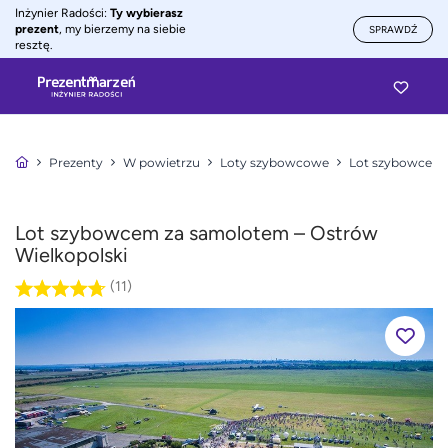
Inżynier Radości:
Ty wybierasz
prezent
, my bierzemy na siebie
SPRAWDŹ
resztę.
Prezenty
W powietrzu
Loty szybowcowe
Lot szybowcem
Lot szybowcem za samolotem – Ostrów
Wielkopolski
(11)