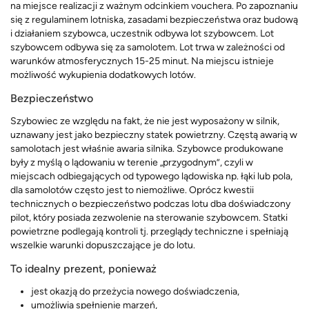
na miejsce realizacji z ważnym odcinkiem vouchera. Po zapoznaniu
się z regulaminem lotniska, zasadami bezpieczeństwa oraz budową
i działaniem szybowca, uczestnik odbywa lot szybowcem. Lot
szybowcem odbywa się za samolotem. Lot trwa w zależności od
warunków atmosferycznych 15-25 minut. Na miejscu istnieje
możliwość wykupienia dodatkowych lotów.
Bezpieczeństwo
Szybowiec ze względu na fakt, że nie jest wyposażony w silnik,
uznawany jest jako bezpieczny statek powietrzny. Częstą awarią w
samolotach jest właśnie awaria silnika. Szybowce produkowane
były z myślą o lądowaniu w terenie „przygodnym”, czyli w
miejscach odbiegających od typowego lądowiska np. łąki lub pola,
dla samolotów często jest to niemożliwe. Oprócz kwestii
technicznych o bezpieczeństwo podczas lotu dba doświadczony
pilot, który posiada zezwolenie na sterowanie szybowcem. Statki
powietrzne podlegają kontroli tj. przeglądy techniczne i spełniają
wszelkie warunki dopuszczające je do lotu.
To idealny prezent, ponieważ
jest okazją do przeżycia nowego doświadczenia,
umożliwia spełnienie marzeń,