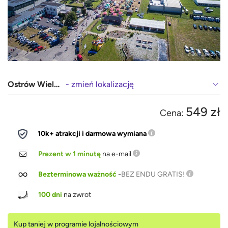
Ostrów Wielkopolski
- zmień lokalizację
549 zł
Cena:
10k+ atrakcji i darmowa wymiana
Prezent w 1 minutę
na e-mail
Bezterminowa ważność
-
BEZ ENDU GRATIS!
100 dni
na zwrot
Kup taniej w programie lojalnościowym