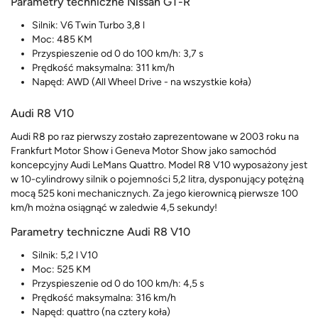
Parametry techniczne Nissan GT-R
Silnik: V6 Twin Turbo 3,8 l
Moc: 485 KM
Przyspieszenie od 0 do 100 km/h: 3,7 s
Prędkość maksymalna: 311 km/h
Napęd: AWD (All Wheel Drive - na wszystkie koła)
Audi R8 V10
Audi R8 po raz pierwszy zostało zaprezentowane w 2003 roku na
Frankfurt Motor Show i Geneva Motor Show jako samochód
koncepcyjny Audi LeMans Quattro. Model R8 V10 wyposażony jest
w 10-cylindrowy silnik o pojemności 5,2 litra, dysponujący potężną
mocą 525 koni mechanicznych. Za jego kierownicą pierwsze 100
km/h można osiągnąć w zaledwie 4,5 sekundy!
Parametry techniczne Audi R8 V10
Silnik: 5,2 l V10
Moc: 525 KM
Przyspieszenie od 0 do 100 km/h: 4,5 s
Prędkość maksymalna: 316 km/h
Napęd: quattro (na cztery koła)