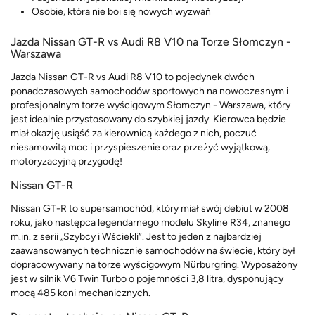
Osobie, która nie boi się nowych wyzwań
Jazda Nissan GT-R vs Audi R8 V10 na Torze Słomczyn -
Warszawa
Jazda Nissan GT-R vs Audi R8 V10 to pojedynek dwóch
ponadczasowych samochodów sportowych na nowoczesnym i
profesjonalnym torze wyścigowym Słomczyn - Warszawa, który
jest idealnie przystosowany do szybkiej jazdy. Kierowca będzie
miał okazję usiąść za kierownicą każdego z nich, poczuć
niesamowitą moc i przyspieszenie oraz przeżyć wyjątkową,
motoryzacyjną przygodę!
Nissan GT-R
Nissan GT-R to supersamochód, który miał swój debiut w 2008
roku, jako następca legendarnego modelu Skyline R34, znanego
m.in. z serii „Szybcy i Wściekli”. Jest to jeden z najbardziej
zaawansowanych technicznie samochodów na świecie, który był
dopracowywany na torze wyścigowym Nürburgring. Wyposażony
jest w silnik V6 Twin Turbo o pojemności 3,8 litra, dysponujący
mocą 485 koni mechanicznych.