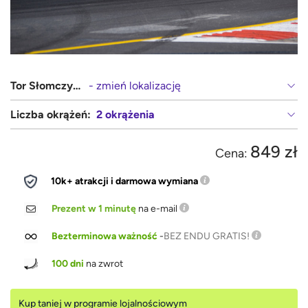
Tor Słomczyn (Warszawa, Grójec)
- zmień lokalizację
Liczba okrążeń:
2 okrążenia
849 zł
Cena:
10k+ atrakcji i darmowa wymiana
Prezent w 1 minutę
na e-mail
Bezterminowa ważność
-
BEZ ENDU GRATIS!
100 dni
na zwrot
Kup taniej w programie lojalnościowym