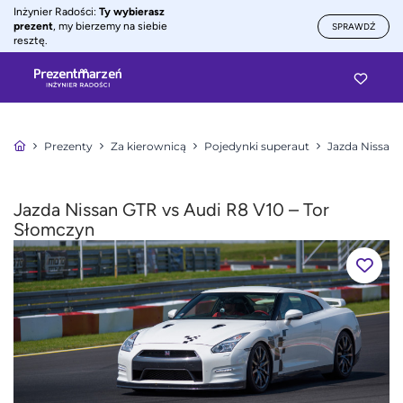
Inżynier Radości:
Ty wybierasz
prezent
, my bierzemy na siebie
SPRAWDŹ
resztę.
Prezenty
Za kierownicą
Pojedynki superaut
Jazda Nissan 
Jazda Nissan GTR vs Audi R8 V10 – Tor
Słomczyn