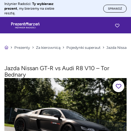
Inżynier Radości:
Ty wybierasz
prezent
, my bierzemy na siebie
SPRAWDŹ
resztę.
Prezenty
Za kierownicą
Pojedynki superaut
Jazda Nissan 
Jazda Nissan GT-R vs Audi R8 V10 – Tor
Bednary