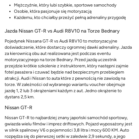
Mężczyźnie, który lubi szybkie, sportowe samochody
Osobie, która pasjonuje się motoryzacją
Każdemu, kto chciałby przeżyć pełną adrenaliny przygodę
Jazda Nissan GT-R vs Audi R8V10 na Torze Bednary
Pojedynek Nissana GT-R vs Audi R8V10 to motoryzacyjne
doświadczenie, które dostarczy ogromnej dawki adrenaliny. Jazda
za kierownicą obu aut realizowana jest podczas eventu
motoryzacyjnego na torze Bednary. Przed jazdą uczestnik
przejdzie krótkie szkolenie z instruktorem, który następni zajmie
fotel pasażera i czuwać będzie nad bezpiecznym przebiegiem
atrakcji. Audi i Nissan to auta które z pewnością nie zawiodą na
torze. W zależności od wybranego wariantu voucher obejmuje
jazdę 1, 2 lub 3 okrążeniami każdym z aut. Jedno okrążenie to
dystans 2,5 km.
Nissan GT-R
Nissan GT-R to najbardziej znany japoński samochód sportowy,
gwiazda wielu filmów i imprez driftowych. Pojazd wyposażony jest
w silnik spalinowy V6 o pojemności 3,8 litra i mocy 600 KM. Auto
rozpędza się do pierwszej setki w zaledwie 2,9 sekundy, a jego