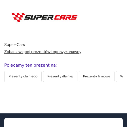
Super-Cars
Zobacz więcej prezentów tego wykonawcy
Polecamy ten prezent na:
Prezenty dla niego
Prezenty dla niej
Prezenty firmowe
Wed