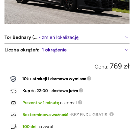
Tor Bednary (Poznań, Gniezno)
- zmień lokalizację
Liczba okrążeń:
1 okrążenie
769 zł
Cena:
10k+ atrakcji i darmowa wymiana
Kup
do
22:00 - dostawa
jutro
Prezent w 1 minutę
na e-mail
Bezterminowa ważność
-
BEZ ENDU GRATIS!
100 dni
na zwrot