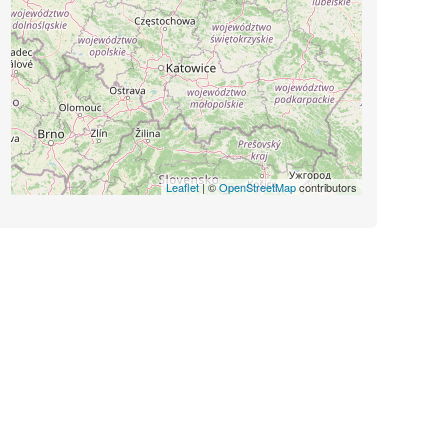
Leaflet
| ©
OpenStreetMap
contributors