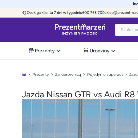
In
Obsługa klienta 7 dni w tygodniu
600 763 700
sklep@prezentmar
Prezenty
Urodziny
Prezenty
Za kierownicą
Pojedynki superaut
Jazd
Jazda Nissan GTR vs Audi R8 