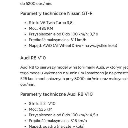
do 5200 obr./min.
Parametry techniczne Nissan GT-R
Silnik: V6 Twin Turbo 3,8 l
Moc: 485 KM
Przyspieszenie od 0 do 100 km/h: 3,7 s
Prędkość maksymalna: 311 km/h
Napęd: AWD (All Wheel Drive - na wszystkie koła)
Audi R8 V10
Audi R8 to pierwszy model w historii marki Audi, w którym 
tego modelu wykonano z aluminium i osadzono je na przest
525 koni mechanicznych przy 8000 obr/min oraz maksym
obr/min.
Parametry techniczne Audi R8 V10
Silnik: 5,2 l V10
Moc: 525 KM
Przyspieszenie od 0 do 100 km/h: 4,5 s
Prędkość maksymalna: 316 km/h
Napęd: quattro (na cztery koła)