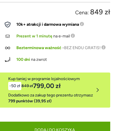
849 zł
Cena:
10k+ atrakcji i darmowa wymiana
Prezent w 1 minutę
na e-mail
Bezterminowa ważność
-
BEZ ENDU GRATIS!
100 dni
na zwrot
Kup taniej w programie lojalnościowym
799,00 zł
-50 zł
849 zł
Dodatkowo za zakup tego prezentu otrzymasz
799 punktów (39,95 zł)
DODAJ DO KOSZYKA