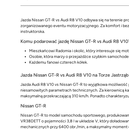
Jazda Nissan GT-R vs Audi R8 V10 odbywa się na terenie p
zorganizowanego eventu motoryzacyjnego. Za komfort i be
instruktorska.
Komu podarować jazdę Nissan GT-R vs Audi R8 V10
Mieszkańcowi Radomia i okolic, który interesuje się mot
Osobie, która marzy o przejażdżce szybkim samochod
Każdemu fanowi czterech kółek.
Jazda Nissan GT-R vs Audi R8 V10 na Torze Jastrzą
Jazda Audi R8 V10 vs Nissan GT-R to wyjątkowa możliwość 
niesamowitych parametrach technicznych. Za kierownicą ka
maksymalną przekraczającą 310 km/h. Ponadto charakteryzu
Nissan GT-R
Nissan GT-R to model samochodu sportowego, produkowany 
VR38DETT o pojemności 3,8 l w układzie V, który doładowan
mechanicznych przy 6400 obr./min, a maksymalny moment 