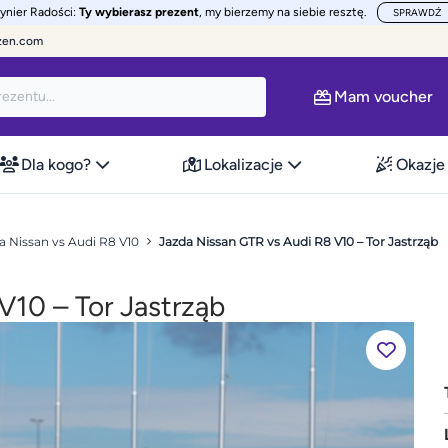
żynier Radości:
Ty wybierasz prezent
, my bierzemy na siebie resztę.
SPRAWDŹ
zen.com
Mam voucher
Dla kogo?
Lokalizacje
Okazje
a Nissan vs Audi R8 V10
Jazda Nissan GTR vs Audi R8 V10 – Tor Jastrząb
V10 – Tor Jastrząb