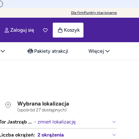
Dla firm
Punkty stacjonarne
Zaloguj się
Koszyk
Pakiety atrakcji
Więcej
Wybrana lokalizacja
(spośród 27 dostępnych)
Tor Jastrząb (Radom, Kielce)
- zmień lokalizację
Liczba okrążeń:
2 okrążenia