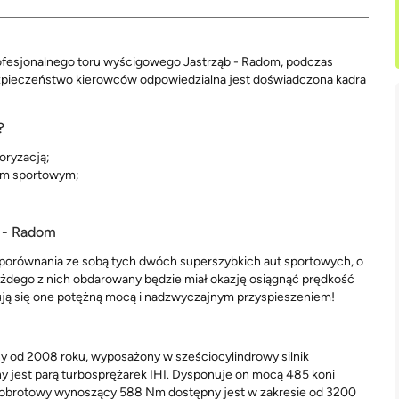
rofesjonalnego toru wyścigowego Jastrząb - Radom, podczas
zpieczeństwo kierowców odpowiedzialna jest doświadczona kadra
?
oryzacją;
em sportowym;
b - Radom
porównania ze sobą tych dwóch superszybkich aut sportowych, o
żdego z nich obdarowany będzie miał okazję osiągnąć prędkość
ją się one potężną mocą i nadzwyczajnym przyspieszeniem!
od 2008 roku, wyposażony w sześciocylindrowy silnik
y jest parą turbosprężarek IHI. Dysponuje on mocą 485 koni
obrotowy wynoszący 588 Nm dostępny jest w zakresie od 3200