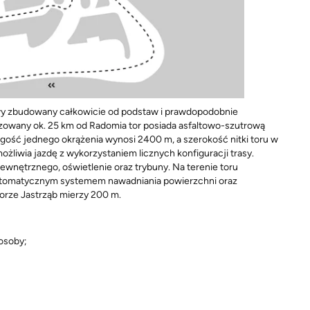
wy zbudowany całkowicie od podstaw i prawdopodobnie
zowany ok. 25 km od Radomia tor posiada asfaltowo-szutrową
ugość jednego okrążenia wynosi 2400 m, a szerokość nitki toru w
liwia jazdę z wykorzystaniem licznych konfiguracji trasy.
wnętrznego, oświetlenie oraz trybuny. Na terenie toru
automatycznym systemem nawadniania powierzchni oraz
torze Jastrząb mierzy 200 m.
 osoby;