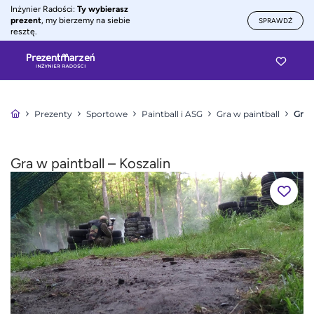
Inżynier Radości:
Ty wybierasz
prezent
, my bierzemy na siebie
SPRAWDŹ
resztę.
Prezenty
Sportowe
Paintball i ASG
Gra w paintball
Gra 
Gra w paintball – Koszalin