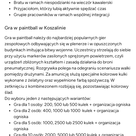
Bratu w ramach niespodzianki na wieczór kawalerski
Przyjaciołom, którzy lubią aktywnie spędzać czas
Grupie pracowników w ramach wspólnej integracji
Gra w paintball w Koszalinie
Gra w paintball należy do najbardziej popularnych gier
zespołowych odbywających się w plenerze i w opuszczonych
budynkach imitująca bitwy wojenne. Uczestnicy strzelają do siebie
przy użyciu markerów zasilonych sprężonym powietrzem, czyli
urządzeń zbliżonych kształtem i zasadą działania do broni
pneumatycznej. Rozgrywka polega na odegraniu scenariusza walki
pomiędzy drużynami. Za amunicję służą specjalne kolorowe kulki
wykonane z żelatyny oraz wypełnione farbą spożywczą. W
zetknięciu z kombinezonem rozbijają się, pozostawiając kolorowy
ślad.
Do wyboru jeden z następujących wariantów:
Gra dla 1 osoby: 200, 500 lub 500 kulek + organizacja ogniska
Gra dla 2 osób: 400, 1000 lub 1000 kulek + organizacja
ogniska
Gra dla 5 osób: 1000, 2500 lub 2500 kulek + organizacja
ogniska
Gra dla 10 osób: 2000, 5000 lub 5000 kulek + organizacja