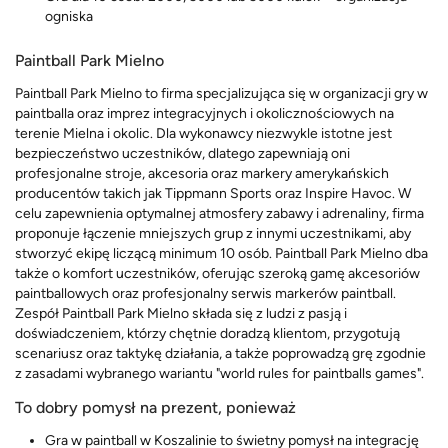
ogniska
Paintball Park Mielno
Paintball Park Mielno to firma specjalizująca się w organizacji gry w
paintballa oraz imprez integracyjnych i okolicznościowych na
terenie Mielna i okolic. Dla wykonawcy niezwykle istotne jest
bezpieczeństwo uczestników, dlatego zapewniają oni
profesjonalne stroje, akcesoria oraz markery amerykańskich
producentów takich jak Tippmann Sports oraz Inspire Havoc. W
celu zapewnienia optymalnej atmosfery zabawy i adrenaliny, firma
proponuje łączenie mniejszych grup z innymi uczestnikami, aby
stworzyć ekipę liczącą minimum 10 osób. Paintball Park Mielno dba
także o komfort uczestników, oferując szeroką gamę akcesoriów
paintballowych oraz profesjonalny serwis markerów paintball.
Zespół Paintball Park Mielno składa się z ludzi z pasją i
doświadczeniem, którzy chętnie doradzą klientom, przygotują
scenariusz oraz taktykę działania, a także poprowadzą grę zgodnie
z zasadami wybranego wariantu "world rules for paintballs games".
To dobry pomysł na prezent, ponieważ
Gra w paintball w Koszalinie to świetny pomysł na integrację