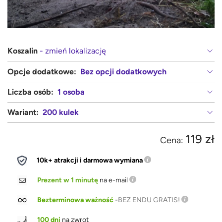
Koszalin
- zmień lokalizację
Opcje dodatkowe:
Bez opcji dodatkowych
Liczba osób:
1 osoba
Wariant:
200 kulek
119 zł
Cena:
10k+ atrakcji i darmowa wymiana
Prezent w 1 minutę
na e-mail
Bezterminowa ważność
-
BEZ ENDU GRATIS!
100 dni
na zwrot