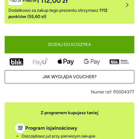
1 112,00 zł
-50 zł
1 162 zł
Dodatkowo za zakup tego prezentu otrzymasz
1112
punktów (55,60 zł)
DODAJ DO KOSZYKA
JAK WYGLĄDA VOUCHER?
Numer ref:
P0004377
Z programem kupujesz taniej
Program lojalnościowy
Oszczędzasz już przy pierwszym zakupie