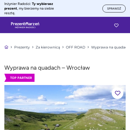
Inżynier Radości:
Ty wybierasz
prezent
, my bierzemy na siebie
SPRAWDŹ
resztę.
Prezenty
Za kierownicą
OFF ROAD
Wyprawa na quadach
Wyprawa na quadach – Wrocław
TOP PARTNER