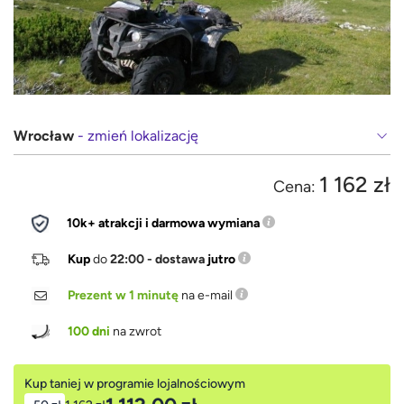
Wrocław
- zmień lokalizację
1 162 zł
Cena:
10k+ atrakcji i darmowa wymiana
Kup
do
22:00 - dostawa
jutro
Prezent w 1 minutę
na e-mail
100 dni
na zwrot
Kup taniej w programie lojalnościowym