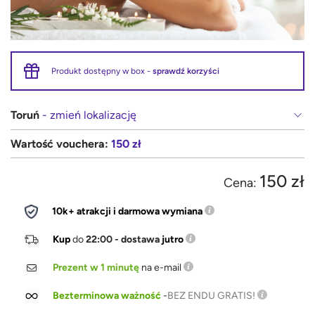
Produkt dostępny w box -
sprawdź korzyści
Toruń
- zmień lokalizację
Wartość vouchera:
150 zł
150 zł
Cena:
10k+ atrakcji i darmowa wymiana
Kup
do
22:00 - dostawa
jutro
Prezent w 1 minutę
na e-mail
Bezterminowa ważność
-
BEZ ENDU GRATIS!