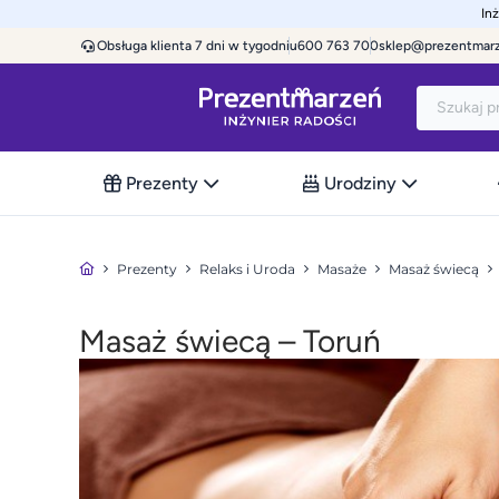
In
Obsługa klienta 7 dni w tygodniu
600 763 700
sklep@prezentmar
Prezenty
Urodziny
Prezenty
Relaks i Uroda
Masaże
Masaż świecą
Masaż świecą – Toruń