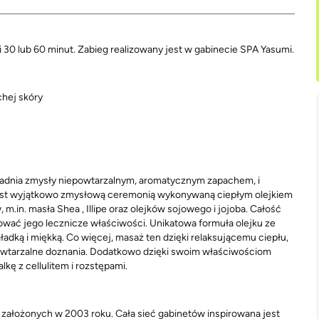
 30 lub 60 minut. Zabieg realizowany jest w gabinecie SPA Yasumi.
chej skóry
władnia zmysły niepowtarzalnym, aromatycznym zapachem, i
n jest wyjątkowo zmysłową ceremonią wykonywaną ciepłym olejkiem
m.in. masła Shea , Illipe oraz olejków sojowego i jojoba. Całość
wać jego lecznicze właściwości. Unikatowa formuła olejku ze
adką i miękką. Co więcej, masaż ten dzięki relaksującemu ciepłu,
owtarzalne doznania. Dodatkowo dzięki swoim właściwościom
lkę z cellulitem i rozstępami.
 założonych w 2003 roku. Cała sieć gabinetów inspirowana jest