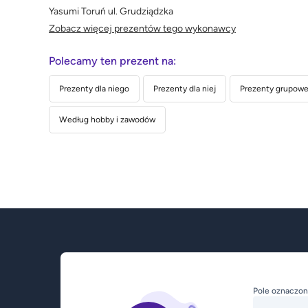
Yasumi Toruń ul. Grudziądzka
Zobacz więcej prezentów tego wykonawcy
Polecamy ten prezent na:
Prezenty dla niego
Prezenty dla niej
Prezenty grupowe 
Według hobby i zawodów
Pole oznaczon