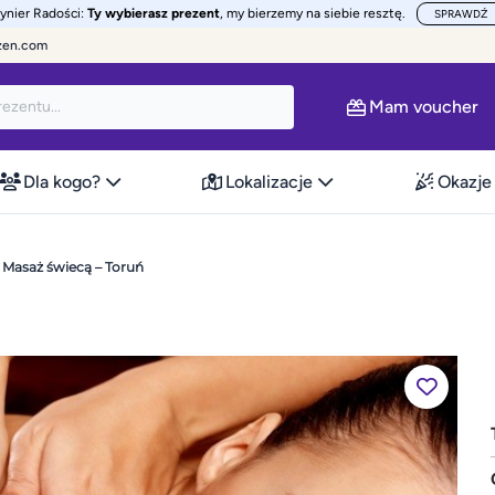
żynier Radości:
Ty wybierasz prezent
, my bierzemy na siebie resztę.
SPRAWDŹ
zen.com
Mam voucher
Dla kogo?
Lokalizacje
Okazje
Masaż świecą – Toruń