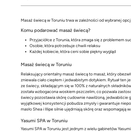
Masaż świecą w Toruniu trwa w zależności od wybranej opcji
Komu podarować masaż świecą?
Przyjaciółce z Torunia, która zmaga się z problemem su
Osobie, która potrzebuje chwili relaksu
Każdej kobiecie, która ceni sobie piękny wygląd
Masaż świecą w Toruniu
Relaksujący orientalny masaż świecą to masaż, który obez
zniewala ciało ciepłem i jedwabistym dotykiem. Rytuał te
ze świecy, składającym się w 100% z naturalnych składników, 
została wzbogacona woskiem pszczelim, co pozwala zastoso
świecy pozostawia skórę cudownie nawilżoną, jedwabiście gł
wyjątkowej konsystencji pobudza zmysły i gwarantuje niep
masło Shea i Illipe silnie ujędrniają skórę oraz wspomagają wa
Yasumi SPA w Toruniu
Yasumi SPA w Toruniu jest jednym z wielu gabinetów Yasumi