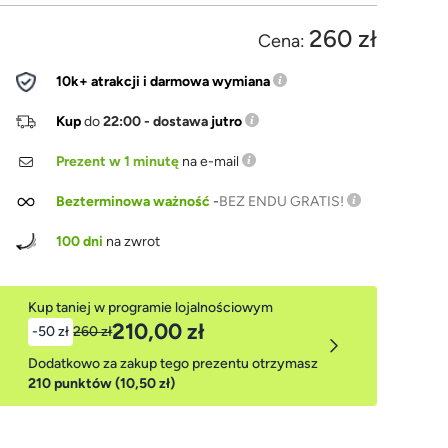
260 zł
Cena:
10k+ atrakcji i darmowa wymiana
Kup
do
22:00 - dostawa
jutro
Prezent w 1 minutę
na e-mail
Bezterminowa ważność
-
BEZ ENDU GRATIS!
100 dni
na zwrot
Kup taniej w programie lojalnościowym
210,00 zł
-50 zł
260 zł
Dodatkowo za zakup tego prezentu otrzymasz
210 punktów (10,50 zł)