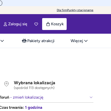
Dla firm
Punkty stacjonarne
Zaloguj się
Koszyk
Pakiety atrakcji
Więcej
Wybrana lokalizacja
(spośród 113 dostępnych)
Toruń
- zmień lokalizację
Czas trwania:
1 godzina