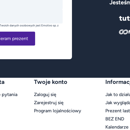
Jesteśm
Twoich danych osobowych jest Emotivo sp. z
ieram prezent
ta
Twoje konto
Informac
 pytania
Zaloguj się
Jak to dział
Zarejestruj się
Jak wygląd
Program lojalnościowy
Prezent las
BEZ END
Kalendarze