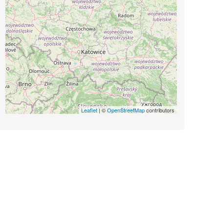
Leaflet
| ©
OpenStreetMap
contributors