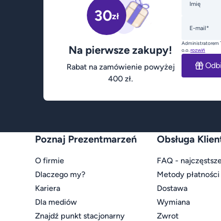
Imię
30
zł
E-mail*
Administratorem 
Na pierwsze zakupy!
o.o.
rozwiń
Odb
Rabat na zamówienie powyżej
400 zł.
Poznaj Prezentmarzeń
Obsługa Klien
O firmie
FAQ - najczęstsze
Dlaczego my?
Metody płatności
Kariera
Dostawa
Dla mediów
Wymiana
Znajdź punkt stacjonarny
Zwrot