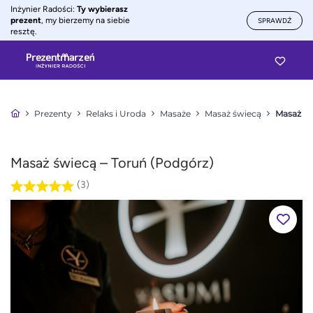
Inżynier Radości:
Ty wybierasz
prezent
, my bierzemy na siebie
SPRAWDŹ
resztę.
Prezenty
Relaks i Uroda
Masaże
Masaż świecą
Masaż św
Masaż świecą – Toruń (Podgórz)
(3)