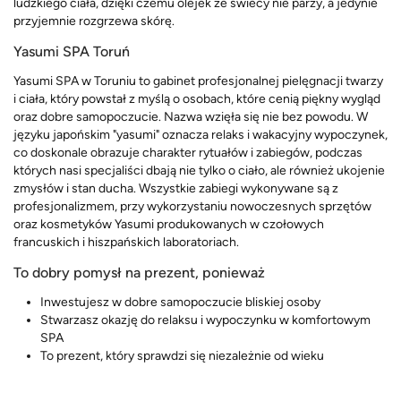
ludzkiego ciała, dzięki czemu olejek ze świecy nie parzy, a jedynie
przyjemnie rozgrzewa skórę.
Yasumi SPA Toruń
Yasumi SPA w Toruniu to gabinet profesjonalnej pielęgnacji twarzy
i ciała, który powstał z myślą o osobach, które cenią piękny wygląd
oraz dobre samopoczucie. Nazwa wzięła się nie bez powodu. W
języku japońskim "yasumi" oznacza relaks i wakacyjny wypoczynek,
co doskonale obrazuje charakter rytuałów i zabiegów, podczas
których nasi specjaliści dbają nie tylko o ciało, ale również ukojenie
zmysłów i stan ducha. Wszystkie zabiegi wykonywane są z
profesjonalizmem, przy wykorzystaniu nowoczesnych sprzętów
oraz kosmetyków Yasumi produkowanych w czołowych
francuskich i hiszpańskich laboratoriach.
To dobry pomysł na prezent, ponieważ
Inwestujesz w dobre samopoczucie bliskiej osoby
Stwarzasz okazję do relaksu i wypoczynku w komfortowym
SPA
To prezent, który sprawdzi się niezależnie od wieku