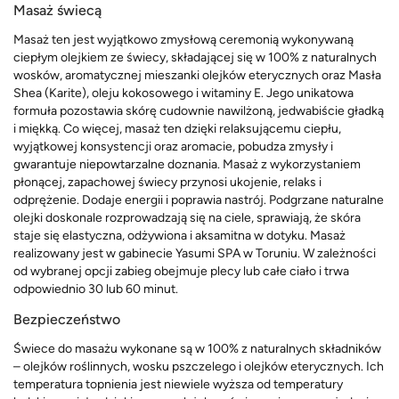
Masaż świecą
Masaż ten jest wyjątkowo zmysłową ceremonią wykonywaną
ciepłym olejkiem ze świecy, składającej się w 100% z naturalnych
wosków, aromatycznej mieszanki olejków eterycznych oraz Masła
Shea (Karite), oleju kokosowego i witaminy E. Jego unikatowa
formuła pozostawia skórę cudownie nawilżoną, jedwabiście gładką
i miękką. Co więcej, masaż ten dzięki relaksującemu ciepłu,
wyjątkowej konsystencji oraz aromacie, pobudza zmysły i
gwarantuje niepowtarzalne doznania. Masaż z wykorzystaniem
płonącej, zapachowej świecy przynosi ukojenie, relaks i
odprężenie. Dodaje energii i poprawia nastrój. Podgrzane naturalne
olejki doskonale rozprowadzają się na ciele, sprawiają, że skóra
staje się elastyczna, odżywiona i aksamitna w dotyku. Masaż
realizowany jest w gabinecie Yasumi SPA w Toruniu. W zależności
od wybranej opcji zabieg obejmuje plecy lub całe ciało i trwa
odpowiednio 30 lub 60 minut.
Bezpieczeństwo
Świece do masażu wykonane są w 100% z naturalnych składników
– olejków roślinnych, wosku pszczelego i olejków eterycznych. Ich
temperatura topnienia jest niewiele wyższa od temperatury