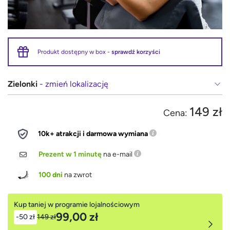
Produkt dostępny w box -
sprawdź korzyści
Zielonki
- zmień lokalizację
149 zł
Cena:
10k+ atrakcji i darmowa wymiana
Prezent w 1 minutę
na e-mail
100 dni
na zwrot
Kup taniej w programie lojalnościowym
99,00 zł
-50 zł
149 zł