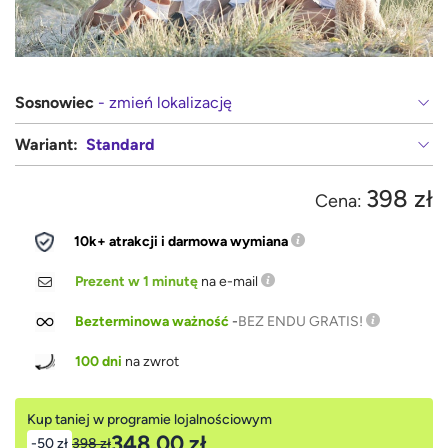
Sosnowiec
- zmień lokalizację
Wariant:
Standard
398 zł
Cena:
10k+ atrakcji i darmowa wymiana
Prezent w 1 minutę
na e-mail
Bezterminowa ważność
-
BEZ ENDU GRATIS!
100 dni
na zwrot
Kup taniej w programie lojalnościowym
348,00 zł
-50 zł
398 zł