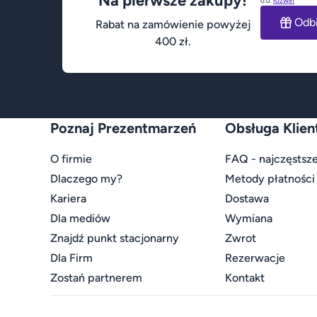
Na pierwsze zakupy!
o.o.
rozwiń
Odb
Rabat na zamówienie powyżej
400 zł.
Poznaj Prezentmarzeń
Obsługa Klien
O firmie
FAQ - najczęstsze
Dlaczego my?
Metody płatności
Kariera
Dostawa
Dla mediów
Wymiana
Znajdź punkt stacjonarny
Zwrot
Dla Firm
Rezerwacje
Zostań partnerem
Kontakt