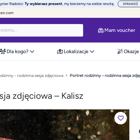
żynier Radości:
Ty wybierasz prezent
, my bierzemy na siebie resztę.
SPRAWDŹ
zen.com
Mam voucher
Dla kogo?
Lokalizacje
Okazje
odzinny – rodzinna sesja zdjęciowa
Portret rodzinny – rodzinna sesja zdję
sja zdjęciowa – Kalisz