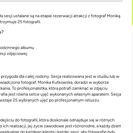
a sesji ustalane są na etapie rezerwacji atrakcji z fotograf Moniką
trzymuje 25 fotografii.
u?
 rodzinnego albumu
sesji zdjęciowej
zygoda dla całej rodziny. Sesja realizowana jest w studiu lub w
oświadczona fotograf, Monika Kutkowska, doradzi w wyborze
ania. To profesjonalistka, która potrafi zamknąć w zdjęciu
rafia jest równa setce ujęć wykonanych własnym aparatem. Sesja
powstaje 25 wybranych ujęć po profesjonalnym retuszu.
jściu do fotografii, która doskonale odnajduje się w różnych
 ich realizacji, jej życie zawodowe jest różnorodne, a każdy dzień
dualnie do każdego klienta i każdej sesji, aby fotografie były