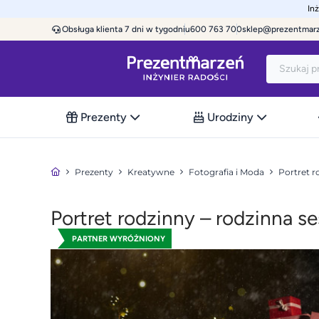
In
Obsługa klienta 7 dni w tygodniu
600 763 700
sklep@prezentmar
Prezenty
Urodziny
Prezenty
Kreatywne
Fotografia i Moda
Portret r
Portret rodzinny – rodzinna se
PARTNER WYRÓŻNIONY