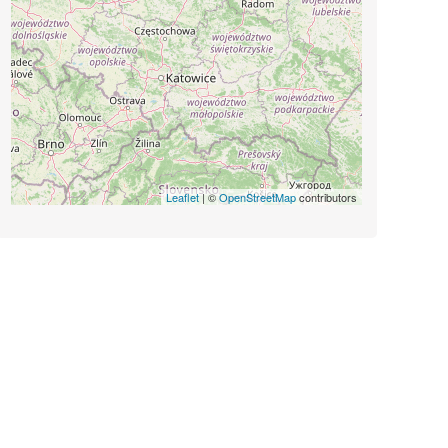
Leaflet
| ©
OpenStreetMap
contributors