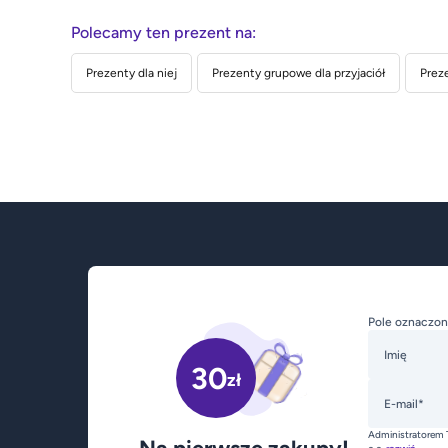
Polecamy ten prezent na:
Prezenty dla niej
Prezenty grupowe dla przyjaciół
Preze
Pole oznaczon
Imię
30
zł
E-mail*
Administratorem 