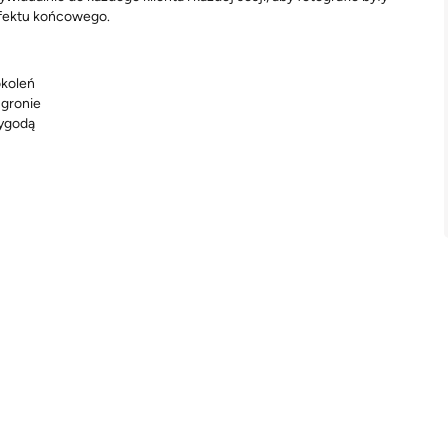
efektu końcowego.
okoleń
 gronie
zygodą