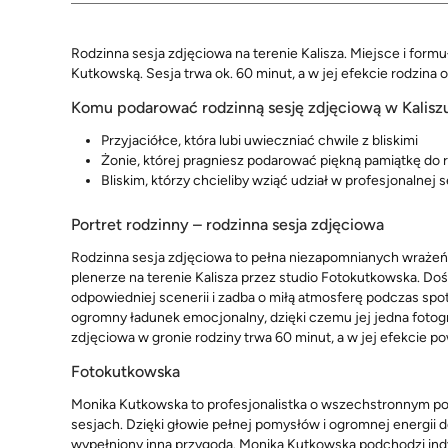
Rodzinna sesja zdjęciowa na terenie Kalisza. Miejsce i formuł
Kutkowską. Sesja trwa ok. 60 minut, a w jej efekcie rodzina o
Komu podarować rodzinną sesję zdjęciową w Kalisz
Przyjaciółce, która lubi uwieczniać chwile z bliskimi
Żonie, której pragniesz podarować piękną pamiątkę do
Bliskim, którzy chcieliby wziąć udział w profesjonalnej 
Portret rodzinny – rodzinna sesja zdjęciowa
Rodzinna sesja zdjęciowa to pełna niezapomnianych wrażeń pr
plenerze na terenie Kalisza przez studio Fotokutkowska. D
odpowiedniej scenerii i zadba o miłą atmosferę podczas spotk
ogromny ładunek emocjonalny, dzięki czemu jej jedna fotog
zdjęciowa w gronie rodziny trwa 60 minut, a w jej efekcie 
Fotokutkowska
Monika Kutkowska to profesjonalistka o wszechstronnym pode
sesjach. Dzięki głowie pełnej pomysłów i ogromnej energii do
wypełniony inną przygodą. Monika Kutkowska podchodzi indywi