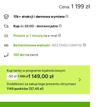
1 199 zł
Cena:
10k+ atrakcji i darmowa wymiana
Kup
do
22:00 - dostawa
jutro
Prezent w 1 minutę
na e-mail
Bezterminowa ważność
-
BEZ ENDU GRATIS!
100 dni
na zwrot
Kup taniej w programie lojalnościowym
1 149,00 zł
-50 zł
1 199 zł
Dodatkowo za zakup tego prezentu otrzymasz
1149 punktów (57,45 zł)