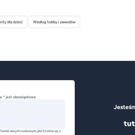
nty dla dzieci
Według hobby i zawodów
e * jest obowiązkowe
Jesteśm
Twoich danych osobowych jest Emotivo sp. z