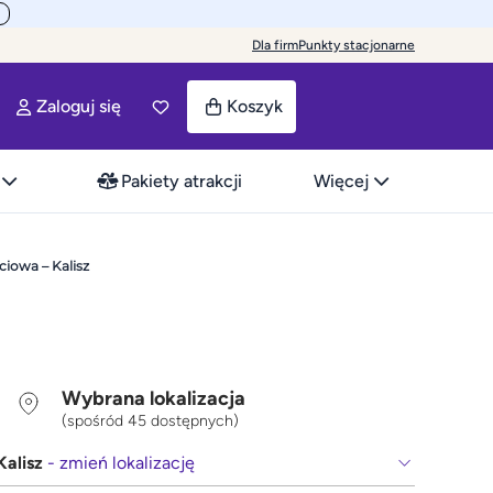
Dla firm
Punkty stacjonarne
Zaloguj się
Koszyk
Pakiety atrakcji
Więcej
ciowa – Kalisz
Wybrana lokalizacja
(spośród 45 dostępnych)
Kalisz
- zmień lokalizację