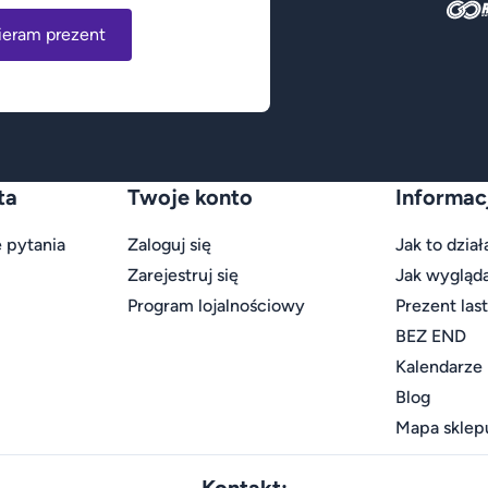
ieram prezent
ta
Twoje konto
Informac
 pytania
Zaloguj się
Jak to dział
Zarejestruj się
Jak wygląd
Program lojalnościowy
Prezent las
BEZ END
Kalendarze
Blog
Mapa sklep
Kontakt: