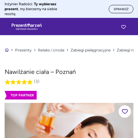
Inżynier Radości:
Ty wybierasz
prezent
, my bierzemy na siebie
SPRAWDŹ
resztę.
Prezenty
Relaks i Uroda
Zabiegi pielęgnacyjne
Zabiegi na 
Nawilżanie ciała – Poznań
(3)
TOP PARTNER