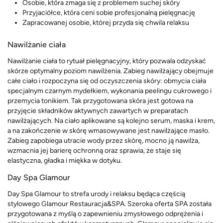
Osobie, która zmaga się z problemem suchej skóry
Przyjaciółce, która ceni sobie profesjonalną pielęgnację
Zapracowanej osobie, której przyda się chwila relaksu
Nawilżanie ciała
Nawilżanie ciała to rytuał pielęgnacyjny, który pozwala odzyskać
skórze optymalny poziom nawilżenia. Zabieg nawilżający obejmuje
całe ciało i rozpoczyna się od oczyszczenia skóry: obmycia ciała
specjalnym czarnym mydełkiem, wykonania peelingu cukrowego i
przemycia tonikiem. Tak przygotowana skóra jest gotowa na
przyjęcie składników aktywnych zawartych w preparatach
nawilżających. Na ciało aplikowane są kolejno serum, maska i krem,
a na zakończenie w skórę wmasowywane jest nawilżające masło.
Zabieg zapobiega utracie wody przez skórę, mocno ją nawilża,
wzmacnia jej barierę ochronną oraz sprawia, że staje się
elastyczna, gładka i miękka w dotyku.
Day Spa Glamour
Day Spa Glamour to strefa urody i relaksu będąca częścią
stylowego Glamour Restauracja&SPA. Szeroka oferta SPA została
przygotowana z myślą o zapewnieniu zmysłowego odprężenia i