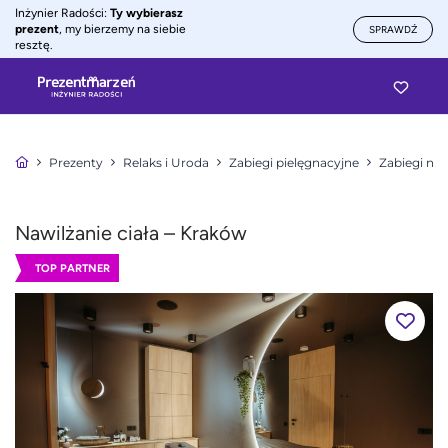
Inżynier Radości:
Ty wybierasz
prezent
, my bierzemy na siebie
SPRAWDŹ
resztę.
Prezenty
Relaks i Uroda
Zabiegi pielęgnacyjne
Zabiegi na 
Nawilżanie ciała – Kraków
TOP PARTNER