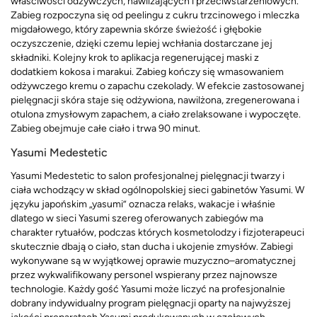
właściwości odżywczych, nawilżających i przeciwstarzeniowych.
Zabieg rozpoczyna się od peelingu z cukru trzcinowego i mleczka
migdałowego, który zapewnia skórze świeżość i głębokie
oczyszczenie, dzięki czemu lepiej wchłania dostarczane jej
składniki. Kolejny krok to aplikacja regenerującej maski z
dodatkiem kokosa i marakui. Zabieg kończy się wmasowaniem
odżywczego kremu o zapachu czekolady. W efekcie zastosowanej
pielęgnacji skóra staje się odżywiona, nawilżona, zregenerowana i
otulona zmysłowym zapachem, a ciało zrelaksowane i wypoczęte.
Zabieg obejmuje całe ciało i trwa 90 minut.
Yasumi Medestetic
Yasumi Medestetic to salon profesjonalnej pielęgnacji twarzy i
ciała wchodzący w skład ogólnopolskiej sieci gabinetów Yasumi. W
języku japońskim „yasumi” oznacza relaks, wakacje i właśnie
dlatego w sieci Yasumi szereg oferowanych zabiegów ma
charakter rytuałów, podczas których kosmetolodzy i fizjoterapeuci
skutecznie dbają o ciało, stan ducha i ukojenie zmysłów. Zabiegi
wykonywane są w wyjątkowej oprawie muzyczno–aromatycznej
przez wykwalifikowany personel wspierany przez najnowsze
technologie. Każdy gość Yasumi może liczyć na profesjonalnie
dobrany indywidualny program pielęgnacji oparty na najwyższej