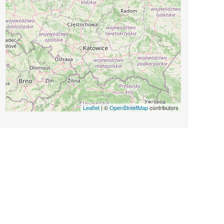
Leaflet
| ©
OpenStreetMap
contributors