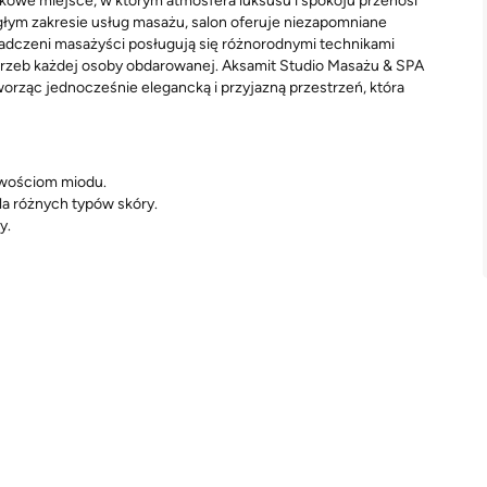
kowe miejsce, w którym atmosfera luksusu i spokoju przenosi
ległym zakresie usług masażu, salon oferuje niezapomniane
iadczeni masażyści posługują się różnorodnymi technikami
trzeb każdej osoby obdarowanej. Aksamit Studio Masażu & SPA
worząc jednocześnie elegancką i przyjazną przestrzeń, która
iwościom miodu.
la różnych typów skóry.
y.