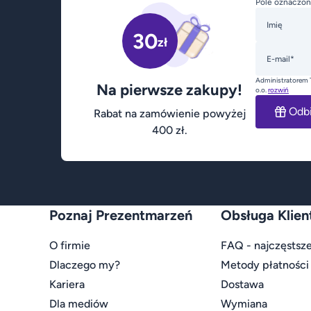
Pole oznaczon
Imię
30
zł
E-mail*
Administratorem 
Na pierwsze zakupy!
o.o.
rozwiń
Odb
Rabat na zamówienie powyżej
400 zł.
Poznaj Prezentmarzeń
Obsługa Klien
O firmie
FAQ - najczęstsze
Dlaczego my?
Metody płatności
Kariera
Dostawa
Dla mediów
Wymiana