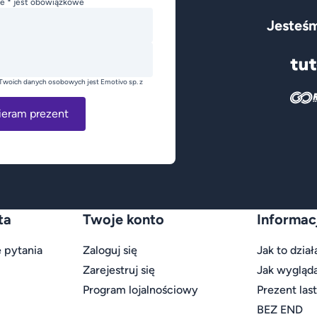
e * jest obowiązkowe
Jesteśm
Twoich danych osobowych jest Emotivo sp. z
ieram prezent
ta
Twoje konto
Informac
 pytania
Zaloguj się
Jak to dział
Zarejestruj się
Jak wygląd
Program lojalnościowy
Prezent las
BEZ END