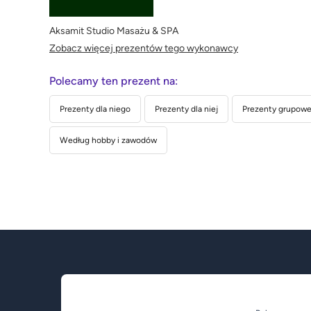
Aksamit Studio Masażu & SPA
Zobacz więcej prezentów tego wykonawcy
Polecamy ten prezent na:
Prezenty dla niego
Prezenty dla niej
Prezenty grupowe 
Według hobby i zawodów