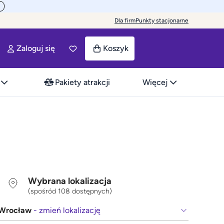
Dla firm
Punkty stacjonarne
Zaloguj się
Koszyk
Pakiety atrakcji
Więcej
Wybrana lokalizacja
(spośród 108 dostępnych)
Wrocław
- zmień lokalizację