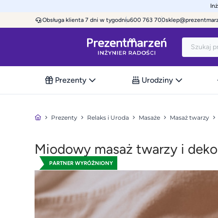
In
Obsługa klienta 7 dni w tygodniu
600 763 700
sklep@prezentmar
Prezenty
Urodziny
Prezenty
Relaks i Uroda
Masaże
Masaż twarzy
Miodowy masaż twarzy i deko
PARTNER WYRÓŻNIONY