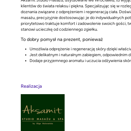
Aksamit Studio Masażu, usytuowane we Wrocławiu, to wyjąt
klientów do świata relaksu i piękna. Specjalizując się w roz
doznania związane z odprężeniem i regeneracją ciała. Dośw
masażu, precyzyjnie dostosowując je do indywidualnych po
priorytetowo traktuje komfort i zadowolenie swoich gości, t
stanowi ucieczkę od codziennego zgiełku.
To dobry pomysł na prezent, ponieważ
Umożliwia odprężenie i regenerację skóry dzięki właśc
Jest delikatnym i naturalnym zabiegiem, odpowiednim d
Dodaje przyjemnego aromatu i uczucia odżywienia skór
Realizacja