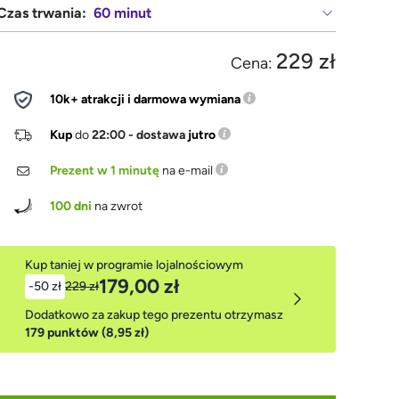
Czas trwania:
60 minut
229 zł
Cena:
10k+ atrakcji i darmowa wymiana
Kup
do
22:00 - dostawa
jutro
Prezent w 1 minutę
na e-mail
100 dni
na zwrot
Kup taniej w programie lojalnościowym
179,00 zł
-50 zł
229 zł
Dodatkowo za zakup tego prezentu otrzymasz
179 punktów (8,95 zł)