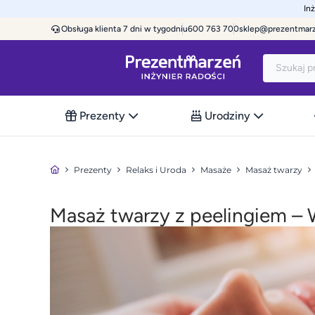
In
Obsługa klienta 7 dni w tygodniu
600 763 700
sklep@prezentmar
Prezenty
Urodziny
Prezenty
Relaks i Uroda
Masaże
Masaż twarzy
Masaż twarzy z peelingiem –