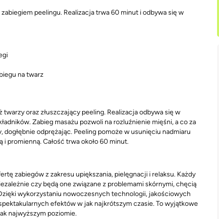
abiegiem peelingu. Realizacja trwa 60 minut i odbywa się w
egi
biegu na twarz
twarzy oraz złuszczający peeling. Realizacja odbywa się w
ładników. Zabieg masażu pozwoli na rozluźnienie mięśni, a co za
rzy, dogłębnie odprężając. Peeling pomoże w usunięciu nadmiaru
 i promienną. Całość trwa około 60 minut.
tę zabiegów z zakresu upiększania, pielęgnacji i relaksu. Każdy
iezależnie czy będą one związane z problemami skórnymi, chęcią
Dzięki wykorzystaniu nowoczesnych technologii, jakościowych
 spektakularnych efektów w jak najkrótszym czasie. To wyjątkowe
 jak najwyższym poziomie.