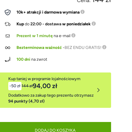
Cena:
10k+ atrakcji i darmowa wymiana
Kup
do
22:00 - dostawa
w poniedziałek
Prezent w 1 minutę
na e-mail
Bezterminowa ważność
-
BEZ ENDU GRATIS!
100 dni
na zwrot
Kup taniej w programie lojalnościowym
94,00 zł
-50 zł
144 zł
Dodatkowo za zakup tego prezentu otrzymasz
94 punkty (4,70 zł)
DODAJ DO KOSZYKA