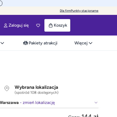
Dla firm
Punkty stacjonarne
Zaloguj się
Koszyk
Pakiety atrakcji
Więcej
Wybrana lokalizacja
(spośród 108 dostępnych)
Warszawa
- zmień lokalizację
144 zł