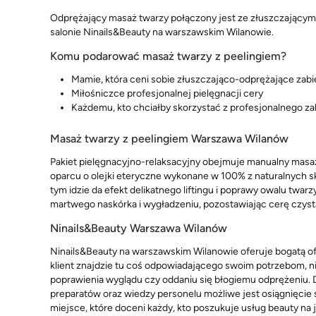
Odprężający masaż twarzy połączony jest ze złuszczającym z
salonie Ninails&Beauty na warszawskim Wilanowie.
Komu podarować masaż twarzy z peelingiem?
Mamie, która ceni sobie złuszczająco-odprężające zabi
Miłośniczce profesjonalnej pielęgnacji cery
Każdemu, kto chciałby skorzystać z profesjonalnego za
Masaż twarzy z peelingiem Warszawa Wilanów
Pakiet pielęgnacyjno-relaksacyjny obejmuje manualny masaż 
oparcu o olejki eteryczne wykonane w 100% z naturalnych sk
tym idzie da efekt delikatnego liftingu i poprawy owalu twa
martwego naskórka i wygładzeniu, pozostawiając cerę czystą
Ninails&Beauty Warszawa Wilanów
Ninails&Beauty na warszawskim Wilanowie oferuje bogatą ofer
klient znajdzie tu coś odpowiadającego swoim potrzebom, n
poprawienia wyglądu czy oddaniu się błogiemu odprężeniu. 
preparatów oraz wiedzy personelu możliwe jest osiągnięcie
miejsce, które doceni każdy, kto poszukuje usług beauty na