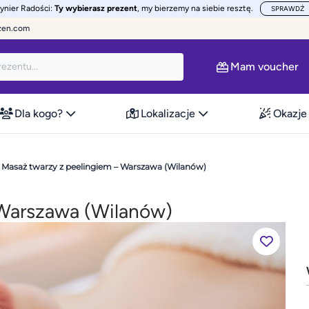
żynier Radości:
Ty wybierasz prezent
, my bierzemy na siebie resztę.
SPRAWDŹ
zen.com
Mam voucher
Dla kogo?
Lokalizacje
Okazje
Masaż twarzy z peelingiem – Warszawa (Wilanów)
 Warszawa (Wilanów)