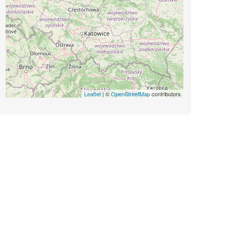
Leaflet
| ©
OpenStreetMap
contributors