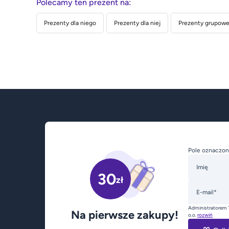
Polecamy ten prezent na:
Prezenty dla niego
Prezenty dla niej
Prezenty grupowe 
Pole oznaczon
Imię
30
zł
E-mail*
Administratorem 
Na pierwsze zakupy!
o.o.
rozwiń