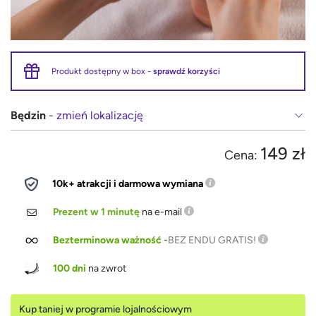
Produkt dostępny w box -
sprawdź korzyści
Będzin
- zmień lokalizację
149 zł
Cena:
10k+ atrakcji i darmowa wymiana
Prezent w 1 minutę
na e-mail
Bezterminowa ważność
-
BEZ ENDU GRATIS!
100 dni
na zwrot
Kup taniej w programie lojalnościowym