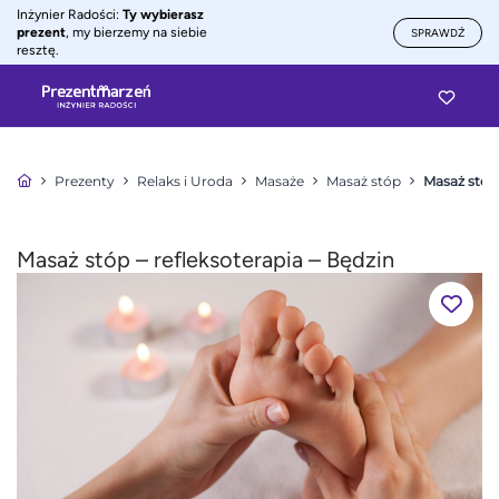
Inżynier Radości:
Ty wybierasz
prezent
, my bierzemy na siebie
SPRAWDŹ
resztę.
Prezenty
Relaks i Uroda
Masaże
Masaż stóp
Masaż stóp 
Masaż stóp – refleksoterapia – Będzin