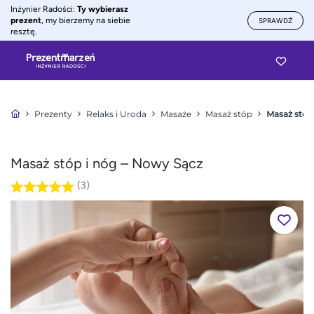
Inżynier Radości:
Ty wybierasz
prezent
, my bierzemy na siebie
SPRAWDŹ
resztę.
Prezenty
Relaks i Uroda
Masaże
Masaż stóp
Masaż stóp
Masaż stóp i nóg – Nowy Sącz
(3)