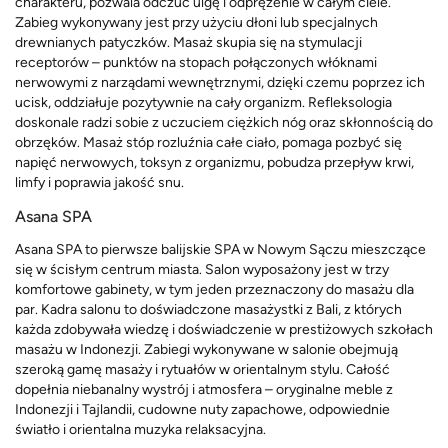
charakteru, pozwala odczuć ulgę i odprężenie w całym ciele.
Zabieg wykonywany jest przy użyciu dłoni lub specjalnych
drewnianych patyczków. Masaż skupia się na stymulacji
receptorów – punktów na stopach połączonych włóknami
nerwowymi z narządami wewnętrznymi, dzięki czemu poprzez ich
ucisk, oddziałuje pozytywnie na cały organizm. Refleksologia
doskonale radzi sobie z uczuciem ciężkich nóg oraz skłonnością do
obrzęków. Masaż stóp rozluźnia całe ciało, pomaga pozbyć się
napięć nerwowych, toksyn z organizmu, pobudza przepływ krwi,
limfy i poprawia jakość snu.
Asana SPA
Asana SPA to pierwsze balijskie SPA w Nowym Sączu mieszczące
się w ścisłym centrum miasta. Salon wyposażony jest w trzy
komfortowe gabinety, w tym jeden przeznaczony do masażu dla
par. Kadra salonu to doświadczone masażystki z Bali, z których
każda zdobywała wiedzę i doświadczenie w prestiżowych szkołach
masażu w Indonezji. Zabiegi wykonywane w salonie obejmują
szeroką gamę masaży i rytuałów w orientalnym stylu. Całość
dopełnia niebanalny wystrój i atmosfera – oryginalne meble z
Indonezji i Tajlandii, cudowne nuty zapachowe, odpowiednie
światło i orientalna muzyka relaksacyjna.