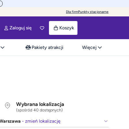
Dla firm
Punkty stacjonarne
Zaloguj się
Koszyk
Pakiety atrakcji
Więcej
Wybrana lokalizacja
(spośród 40 dostępnych)
Warszawa
- zmień lokalizację