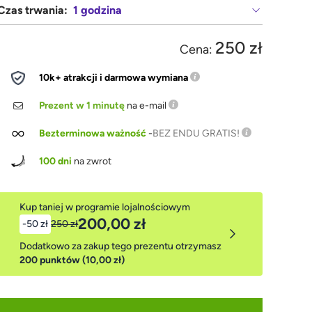
Czas trwania:
1 godzina
250 zł
Cena:
10k+ atrakcji i darmowa wymiana
Prezent w 1 minutę
na e-mail
Bezterminowa ważność
-
BEZ ENDU GRATIS!
100 dni
na zwrot
Kup taniej w programie lojalnościowym
200,00 zł
-50 zł
250 zł
Dodatkowo za zakup tego prezentu otrzymasz
200 punktów (10,00 zł)