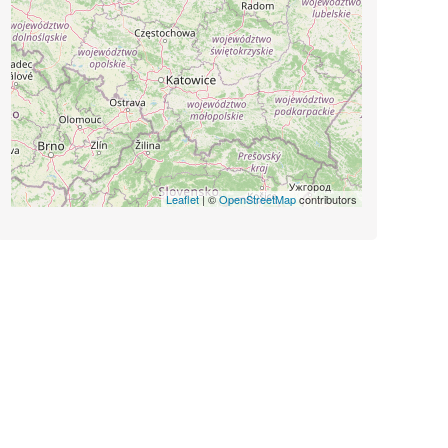
Leaflet
| ©
OpenStreetMap
contributors