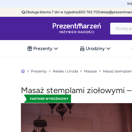
In
Obsługa klienta 7 dni w tygodniu
600 763 700
sklep@prezentmar
Prezenty
Urodziny
Prezenty
Relaks i Uroda
Masaże
Masaż stemplam
Masaż stemplami ziołowymi 
PARTNER WYRÓŻNIONY