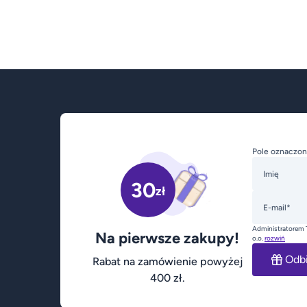
Pole oznaczon
Imię
30
zł
E-mail*
Administratorem 
Na pierwsze zakupy!
o.o.
rozwiń
Odb
Rabat na zamówienie powyżej
400 zł.