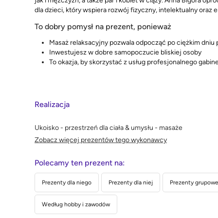
jak i mężczyzn, a także par i kobiet w ciąży. Anna Bigora opr
dla dzieci, który wspiera rozwój fizyczny, intelektualny oraz
To dobry pomysł na prezent, ponieważ
Masaż relaksacyjny pozwala odpocząć po ciężkim dniu 
Inwestujesz w dobre samopoczucie bliskiej osoby
To okazja, by skorzystać z usług profesjonalnego gabin
Realizacja
Ukoisko - przestrzeń dla ciała & umysłu - masaże
Zobacz więcej prezentów tego wykonawcy
Polecamy ten prezent na:
Prezenty dla niego
Prezenty dla niej
Prezenty grupowe 
Według hobby i zawodów