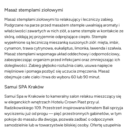
Masaż stemplami ziołowymi
Masaż stemplami ziołowymi to relaksujący i leczniczy zabieg.
Podgrzane na parze przed masażem stemple uwalniają aromaty i
właściwości zawartych w nich ziół, a same stemple w kontakcie ze
skórą, oddają jej przyjemnie odprężające ciepło. Stemple
wypełnione są leczniczą mieszanką suszonych ziół: mięta, imbir,
cynamon, trawa cytrynowa, eukaliptus, limonka, lawenda i szałwia.
Masaż stemplami wspomaga układ oddechowy i odpornościowy,
zabezpieczając organizm przed infekcjami oraz zmniejszając ich
dolegliwości. Zabieg głęboko rozluźnia ciało, usuwa napięcie
mięśniowe i pomaga pozbyć się uczucia zmęczenia. Masaż
obejmuje całe ciało i trwa do wyboru 60 lub 90 minut.
Samui SPA Kraków
Samui Spa w Krakowie to kameralny salon relaksu mieszczący się
w eleganckich wnętrzach Hotelu Crown Piast przy ul.
Radzikowskiego 109. Przestrzeń inspirowana klimatem Bali sprzyja
wyciszeniu już od progu — pięć przestronnych gabinetów, w tym
pokoje do masażu dla dwojga, pozwala zadbać o odpoczynek
samodzielnie lub w towarzystwie bliskiej osoby. Ofertę uzupełnia