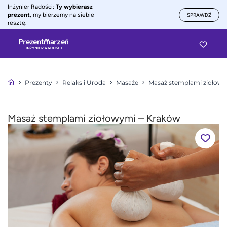
Inżynier Radości:
Ty wybierasz
prezent
, my bierzemy na siebie
SPRAWDŹ
resztę.
Prezenty
Relaks i Uroda
Masaże
Masaż stemplami ziołow
Masaż stemplami ziołowymi – Kraków