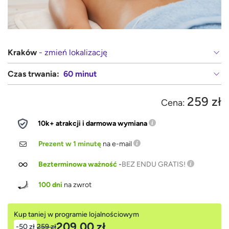
Kraków
- zmień lokalizację
Czas trwania:
60 minut
259 zł
Cena:
10k+ atrakcji i darmowa wymiana
Prezent w 1 minutę
na e-mail
Bezterminowa ważność
-
BEZ ENDU GRATIS!
100 dni
na zwrot
Kup taniej w programie lojalnościowym
209,00 zł
-50 zł
259 zł