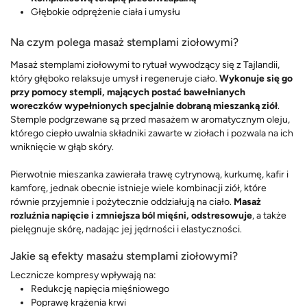
Głębokie odprężenie ciała i umysłu
Na czym polega masaż stemplami ziołowymi?
Masaż stemplami ziołowymi to rytuał wywodzący się z Tajlandii,
który głęboko relaksuje umysł i regeneruje ciało.
Wykonuje się go
przy pomocy stempli, mających postać bawełnianych
woreczków wypełnionych specjalnie dobraną mieszanką ziół
.
Stemple podgrzewane są przed masażem w aromatycznym oleju,
którego ciepło uwalnia składniki zawarte w ziołach i pozwala na ich
wniknięcie w głąb skóry.
Pierwotnie mieszanka zawierała trawę cytrynową, kurkumę, kafir i
kamforę, jednak obecnie istnieje wiele kombinacji ziół, które
równie przyjemnie i pożytecznie oddziałują na ciało.
Masaż
rozluźnia napięcie i zmniejsza ból mięśni, odstresowuje
, a także
pielęgnuje skórę, nadając jej jędrności i elastyczności.
Jakie są efekty masażu stemplami ziołowymi?
Lecznicze kompresy wpływają na:
Redukcję napięcia mięśniowego
Poprawę krążenia krwi