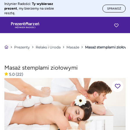
Inżynier Radości:
Ty wybierasz
prezent
, my bierzemy na siebie
SPRAWDŹ
resztę.
Prezenty
Relaks i Uroda
Masaże
Masaż stemplami ziołow
Masaż stemplami ziołowymi
5.0
(22)