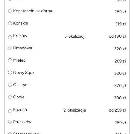
Konstancin-Jeziorna
259 zł
Końskie
319 zł
Kraków
5 lokalizacji
od 180 zł
Limanowa
320 zł
Mielec
269 zł
Nowy Sącz
320 zł
Olsztyn
370 zł
Opole
300 zł
Poznań
2 lokalizacje
od 259 zł
Pruszków
259 zł