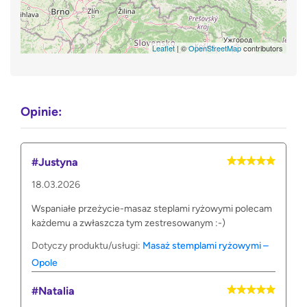
Leaflet
| ©
OpenStreetMap
contributors
Opinie:
#Justyna
18.03.2026
Wspaniałe przeżycie-masaz steplami ryżowymi polecam
każdemu a zwłaszcza tym zestresowanym :-)
Dotyczy produktu/usługi:
Masaż stemplami ryżowymi –
Opole
#Natalia