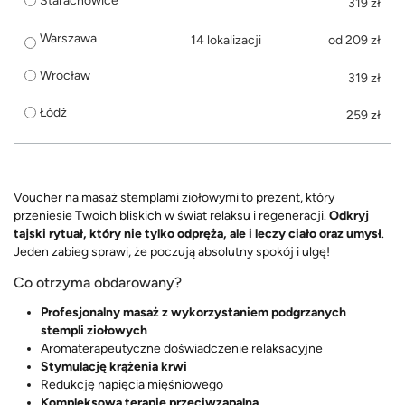
Starachowice
319 zł
Warszawa
14 lokalizacji
od 209 zł
Wrocław
319 zł
Łódź
259 zł
Voucher na masaż stemplami ziołowymi to prezent, który
przeniesie Twoich bliskich w świat relaksu i regeneracji.
Odkryj
tajski rytuał, który nie tylko odpręża, ale i leczy ciało oraz umysł
.
Jeden zabieg sprawi, że poczują absolutny spokój i ulgę!
Co otrzyma obdarowany?
Profesjonalny masaż z wykorzystaniem podgrzanych
stempli ziołowych
Aromaterapeutyczne doświadczenie relaksacyjne
Stymulację krążenia krwi
Redukcję napięcia mięśniowego
Kompleksową terapię przeciwzapalną