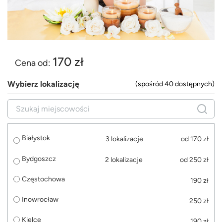
170 zł
Cena od:
Wybierz lokalizację
(spośród 40 dostępnych)
Białystok
3 lokalizacje
od 170 zł
Bydgoszcz
2 lokalizacje
od 250 zł
Częstochowa
190 zł
Inowrocław
250 zł
Kielce
190 zł