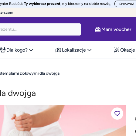
żynier Radości:
Ty wybierasz prezent
, my bierzemy na siebie resztę.
SPRAWDŹ
zen.com
Mam voucher
Dla kogo?
Lokalizacje
Okazje
stemplami ziołowymi dla dwojga
la dwojga