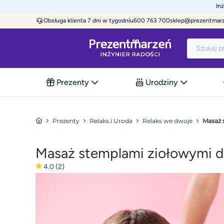
In
Obsługa klienta 7 dni w tygodniu
600 763 700
sklep@prezentmar
Prezenty
Urodziny
Prezenty
Relaks i Uroda
Relaks we dwoje
Masaż 
Masaż stemplami ziołowymi d
4.0
(2)