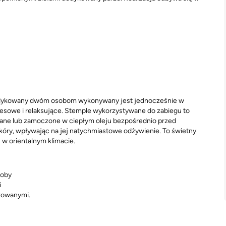
dedykowany dwóm osobom wykonywany jest jednocześnie w
tresowe i relaksujące. Stemple wykorzystywane do zabiegu to
zane lub zamoczone w ciepłym oleju bezpośrednio przed
skóry, wpływając na jej natychmiastowe odżywienie. To świetny
 w orientalnym klimacie.
soby
i
arowanymi.