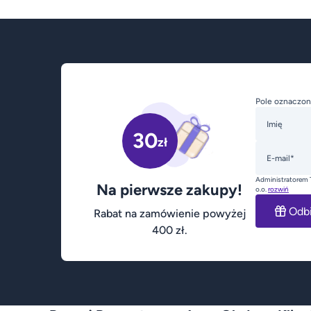
Pole oznaczon
Imię
30
zł
E-mail*
Administratorem 
Na pierwsze zakupy!
o.o.
rozwiń
Odb
Rabat na zamówienie powyżej
400 zł.