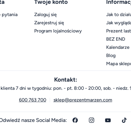
ta
Twoje konto
Informac
 pytania
Zaloguj się
Jak to dział
Zarejestruj się
Jak wygląd
Program lojalnościowy
Prezent las
BEZ END
Kalendarze
Blog
Mapa sklep
Kontakt:
klienta 7 dni w tygodniu: pon. - pt. 8:00 - 20:00, sob. - niedz. 
600 763 700
sklep@prezentmarzen.com
Odwiedź nasze Social Media: