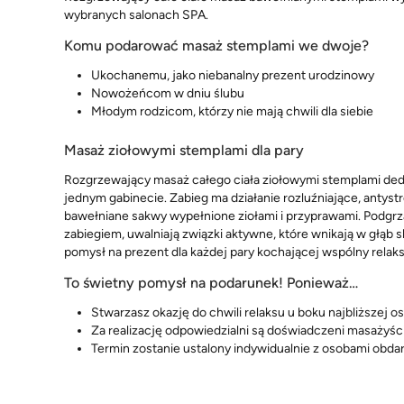
wybranych salonach SPA.
Komu podarować masaż stemplami we dwoje?
Ukochanemu, jako niebanalny prezent urodzinowy
Nowożeńcom w dniu ślubu
Młodym rodzicom, którzy nie mają chwili dla siebie
Masaż ziołowymi stemplami dla pary
Rozgrzewający masaż całego ciała ziołowymi stemplami 
jednym gabinecie. Zabieg ma działanie rozluźniające, antys
bawełniane sakwy wypełnione ziołami i przyprawami. Podgr
zabiegiem, uwalniają związki aktywne, które wnikają w głąb 
pomysł na prezent dla każdej pary kochającej wspólny relaks
To świetny pomysł na podarunek! Ponieważ…
Stwarzasz okazję do chwili relaksu u boku najbliższej o
Za realizację odpowiedzialni są doświadczeni masażyśc
Termin zostanie ustalony indywidualnie z osobami obd