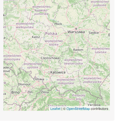
Leaflet
| ©
OpenStreetMap
contributors