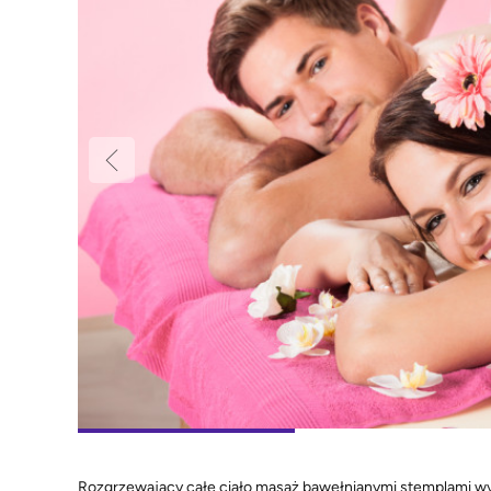
Rozgrzewający całe ciało masaż bawełnianymi stemplami wy