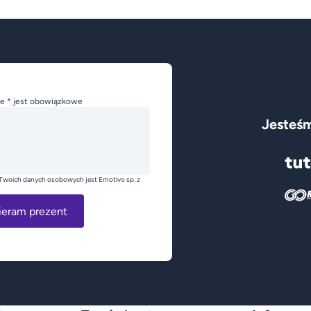
e * jest obowiązkowe
Jesteśm
Twoich danych osobowych jest Emotivo sp. z
ieram prezent