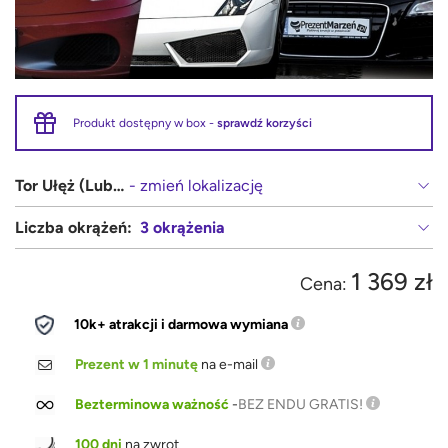
Produkt dostępny w box -
sprawdź korzyści
Tor Ułęż (Lublin, Warszawa)
- zmień lokalizację
Liczba okrążeń:
3 okrążenia
1 369 zł
Cena:
10k+ atrakcji i darmowa wymiana
Prezent w 1 minutę
na e-mail
Bezterminowa ważność
-
BEZ ENDU GRATIS!
100 dni
na zwrot