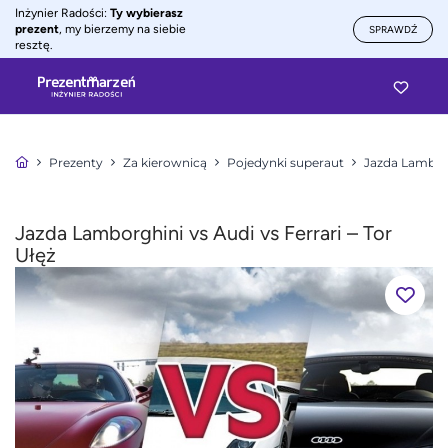
Inżynier Radości:
Ty wybierasz
prezent
, my bierzemy na siebie
SPRAWDŹ
resztę.
Prezenty
Za kierownicą
Pojedynki superaut
Jazda Lamborg
Jazda Lamborghini vs Audi vs Ferrari – Tor
Ułęż