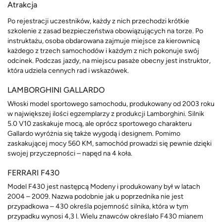
Atrakcja
Po rejestracji uczestników, każdy z nich przechodzi krótkie
szkolenie z zasad bezpieczeństwa obowiązujących na torze. Po
instruktażu, osoba obdarowana zajmuje miejsce za kierownicą
każdego z trzech samochodów i każdym z nich pokonuje swój
odcinek. Podczas jazdy, na miejscu pasaże obecny jest instruktor,
która udziela cennych rad i wskazówek.
LAMBORGHINI GALLARDO
Włoski model sportowego samochodu, produkowany od 2003 roku
w największej ilości egzemplarzy z produkcji Lamborghini. Silnik
5.0 V10 zaskakuje mocą, ale oprócz sportowego charakteru
Gallardo wyróżnia się także wygodą i designem. Pomimo
zaskakującej mocy 560 KM, samochód prowadzi się pewnie dzięki
swojej przyczepności – napęd na 4 koła.
FERRARI F430
Model F430 jest następcą Modeny i produkowany był w latach
2004 – 2009. Nazwa podobnie jak u poprzednika nie jest
przypadkowa – 430 określa pojemność silnika, która w tym
przypadku wynosi 4,3 l. Wielu znawców określało F430 mianem