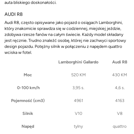
auta bliskiego doskonałości.
AUDI R8
Audi R8, często opisywane jako pojazd o osiągach Lamborghini,
który znakomicie sprawdza się w codziennej, miejskiej jeździe,
zdobywa rzesze fanów na całym świecie. Każdy model składany
jest ręcznie. Trudno znaleźć osobę, której nie zachwyci sportowy
design pojazdu. Potężny silnik w połączeniu z napędem quattro
wciska w fotel.
Lamborghini Gallardo
Audi R8
Moc
520 KM
430 KM
0-100 km/h
3,95 s.
4,6 s.
Pojemność (cm3)
4961
4163
Silnik
V10
V8
Napęd
tylny
quattro