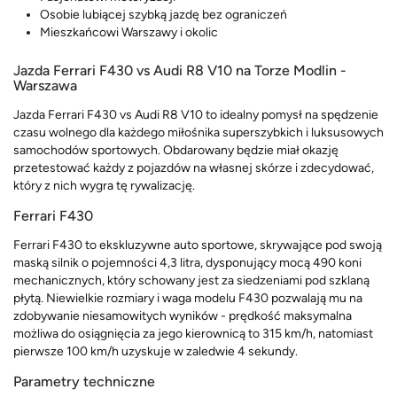
Osobie lubiącej szybką jazdę bez ograniczeń
Mieszkańcowi Warszawy i okolic
Jazda Ferrari F430 vs Audi R8 V10 na Torze Modlin -
Warszawa
Jazda Ferrari F430 vs Audi R8 V10 to idealny pomysł na spędzenie
czasu wolnego dla każdego miłośnika superszybkich i luksusowych
samochodów sportowych. Obdarowany będzie miał okazję
przetestować każdy z pojazdów na własnej skórze i zdecydować,
który z nich wygra tę rywalizację.
Ferrari F430
Ferrari F430 to ekskluzywne auto sportowe, skrywające pod swoją
maską silnik o pojemności 4,3 litra, dysponujący mocą 490 koni
mechanicznych, który schowany jest za siedzeniami pod szklaną
płytą. Niewielkie rozmiary i waga modelu F430 pozwalają mu na
zdobywanie niesamowitych wyników - prędkość maksymalna
możliwa do osiągnięcia za jego kierownicą to 315 km/h, natomiast
pierwsze 100 km/h uzyskuje w zaledwie 4 sekundy.
Parametry techniczne