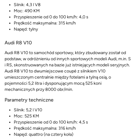
Silnik: 4,3 l V8
Moc: 490 KM
Przyspieszenie od 0 do 100 km/h: 4,0 s
Prędkość maksymalna: 315 km/h
Napęd: tylny
Audi R8 V10
Audi R8 V10 to samochód sportowy, który zbudowany został od
podstaw, w odróżnieniu od innych sportowych modeli Audi, m.in. S
i RS, skonstruowanych na bazie już istniejących modeli seryjnych.
Audi R8 V10 to dwumiejscowe coupé z silnikiem V10
umieszczonym centralnie między fotelami a tylną osią, o
pojemności 5,2 litra i dysponującym mocą 525 koni
mechanicznych przy 8000 obr/min.
Parametry techniczne
Silnik: 5,2 l V10
Moc: 525 KM
Przyspieszenie od 0 do 100 km/h: 4,5 s
Prędkość maksymalna: 316 km/h
Napęd: quattro (na cztery koła)