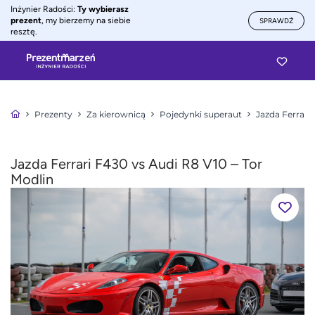
Inżynier Radości:
Ty wybierasz
prezent
, my bierzemy na siebie
SPRAWDŹ
resztę.
Prezenty
Za kierownicą
Pojedynki superaut
Jazda Ferrari 
Jazda Ferrari F430 vs Audi R8 V10 – Tor
Modlin