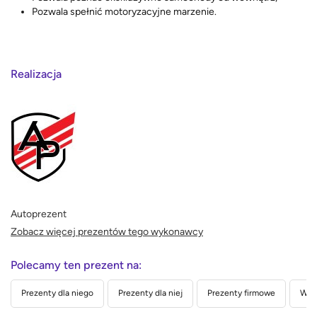
Pozwala spełnić motoryzacyjne marzenie.
Realizacja
Autoprezent
Zobacz więcej prezentów tego wykonawcy
Polecamy ten prezent na:
Prezenty dla niego
Prezenty dla niej
Prezenty firmowe
Wed