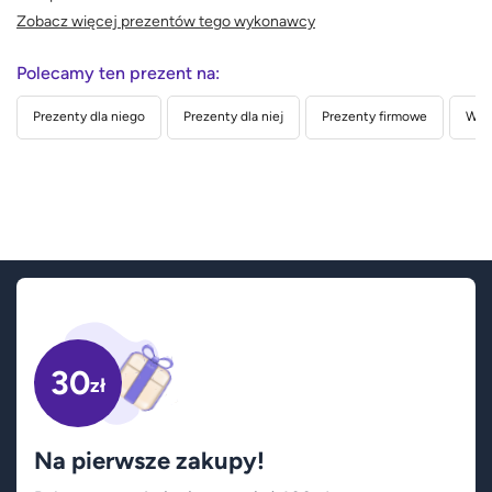
Zobacz więcej prezentów tego wykonawcy
Polecamy ten prezent na:
Prezenty dla niego
Prezenty dla niej
Prezenty firmowe
Wed
30
zł
Na pierwsze zakupy!