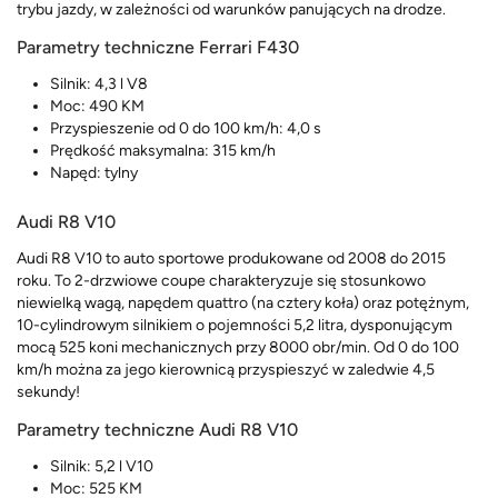
trybu jazdy, w zależności od warunków panujących na drodze.
Parametry techniczne Ferrari F430
Silnik: 4,3 l V8
Moc: 490 KM
Przyspieszenie od 0 do 100 km/h: 4,0 s
Prędkość maksymalna: 315 km/h
Napęd: tylny
Audi R8 V10
Audi R8 V10 to auto sportowe produkowane od 2008 do 2015
roku. To 2-drzwiowe coupe charakteryzuje się stosunkowo
niewielką wagą, napędem quattro (na cztery koła) oraz potężnym,
10-cylindrowym silnikiem o pojemności 5,2 litra, dysponującym
mocą 525 koni mechanicznych przy 8000 obr/min. Od 0 do 100
km/h można za jego kierownicą przyspieszyć w zaledwie 4,5
sekundy!
Parametry techniczne Audi R8 V10
Silnik: 5,2 l V10
Moc: 525 KM