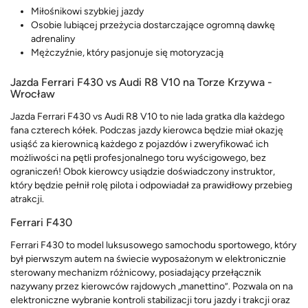
Miłośnikowi szybkiej jazdy
Osobie lubiącej przeżycia dostarczające ogromną dawkę
adrenaliny
Mężczyźnie, który pasjonuje się motoryzacją
Jazda Ferrari F430 vs Audi R8 V10 na Torze Krzywa -
Wrocław
Jazda Ferrari F430 vs Audi R8 V10 to nie lada gratka dla każdego
fana czterech kółek. Podczas jazdy kierowca będzie miał okazję
usiąść za kierownicą każdego z pojazdów i zweryfikować ich
możliwości na pętli profesjonalnego toru wyścigowego, bez
ograniczeń! Obok kierowcy usiądzie doświadczony instruktor,
który będzie pełnił rolę pilota i odpowiadał za prawidłowy przebieg
atrakcji.
Ferrari F430
Ferrari F430 to model luksusowego samochodu sportowego, który
był pierwszym autem na świecie wyposażonym w elektronicznie
sterowany mechanizm różnicowy, posiadający przełącznik
nazywany przez kierowców rajdowych „manettino”. Pozwala on na
elektroniczne wybranie kontroli stabilizacji toru jazdy i trakcji oraz