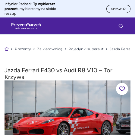
Inżynier Radości:
Ty wybierasz
prezent
, my bierzemy na siebie
SPRAWDŹ
resztę.
Prezenty
Za kierownicą
Pojedynki superaut
Jazda Ferrari 
Jazda Ferrari F430 vs Audi R8 V10 – Tor
Krzywa