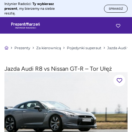
Inżynier Radości:
Ty wybierasz
prezent
, my bierzemy na siebie
SPRAWDŹ
resztę.
Prezenty
Za kierownicą
Pojedynki superaut
Jazda Audi vs
Jazda Audi R8 vs Nissan GT-R – Tor Ułęż