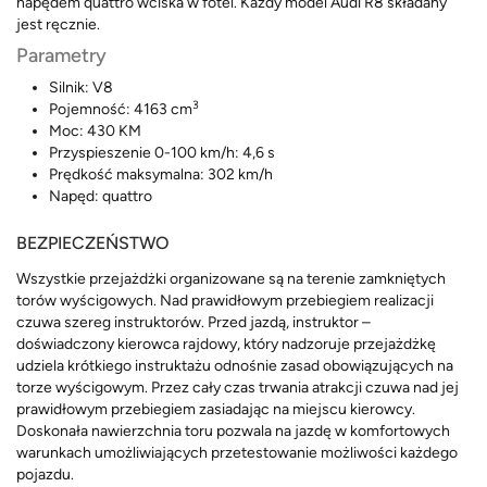
napędem quattro wciska w fotel. Każdy model Audi R8 składany
jest ręcznie.
Parametry
Silnik: V8
3
Pojemność: 4163 cm
Moc: 430 KM
Przyspieszenie 0-100 km/h: 4,6 s
Prędkość maksymalna: 302 km/h
Napęd: quattro
BEZPIECZEŃSTWO
Wszystkie przejażdżki organizowane są na terenie zamkniętych
torów wyścigowych. Nad prawidłowym przebiegiem realizacji
czuwa szereg instruktorów. Przed jazdą, instruktor –
doświadczony kierowca rajdowy, który nadzoruje przejażdżkę
udziela krótkiego instruktażu odnośnie zasad obowiązujących na
torze wyścigowym. Przez cały czas trwania atrakcji czuwa nad jej
prawidłowym przebiegiem zasiadając na miejscu kierowcy.
Doskonała nawierzchnia toru pozwala na jazdę w komfortowych
warunkach umożliwiających przetestowanie możliwości każdego
pojazdu.