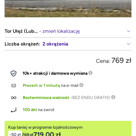
Tor Ułęż (Lublin, Warszawa)
- zmień lokalizację
Liczba okrążeń:
2 okrążenia
769 zł
Cena:
10k+ atrakcji i darmowa wymiana
Prezent w 1 minutę
na e-mail
Bezterminowa ważność
-
BEZ ENDU GRATIS!
100 dni
na zwrot
Kup taniej w programie lojalnościowym
719,00 zł
-50 zł
769 zł