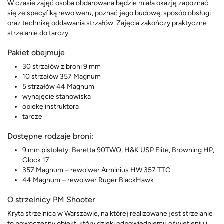
W czasie zajęć osoba obdarowana będzie miała okazję zapoznać
się ze specyfiką rewolweru, poznać jego budowę, sposób obsługi
oraz technikę oddawania strzałów. Zajęcia zakończy praktyczne
strzelanie do tarczy.
Pakiet obejmuje
30 strzałów z broni 9 mm
10 strzałów 357 Magnum
5 strzałów 44 Magnum
wynajęcie stanowiska
opiekę instruktora
tarcze
Dostępne rodzaje broni:
9 mm pistolety: Beretta 90TWO, H&K USP Elite, Browning HP,
Glock 17
357 Magnum – rewolwer Arminius HW 357 TTC
44 Magnum – rewolwer Ruger BlackHawk
O strzelnicy PM Shooter
Kryta strzelnica w Warszawie, na której realizowane jest strzelanie
to nowoczesny obiekt, który dzięki odpowiedniemu oświetleniu i