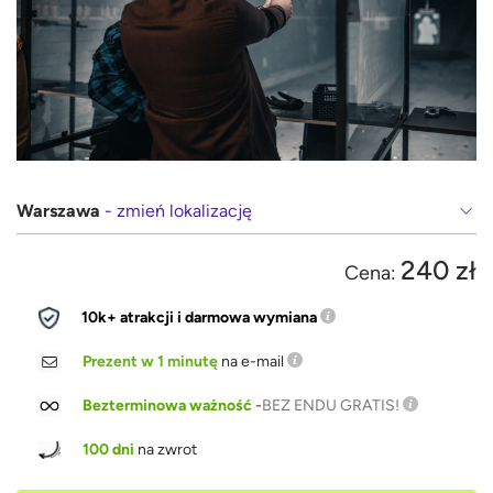
Warszawa
- zmień lokalizację
240 zł
Cena:
10k+ atrakcji i darmowa wymiana
Prezent w 1 minutę
na e-mail
Bezterminowa ważność
-
BEZ ENDU GRATIS!
100 dni
na zwrot