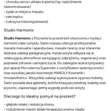
- choroby serca i układu krążenia (np. nadciśnienie
niekontrolowane)
- żylaki w miejscu masażu
- zakrzepica
- cukrzyca (nieuregulowana)
Studio Harmonix
Studio Harmonix
z Poznania to przestrzeń stworzona z myślą o
harmonii ciała i umysłu. Salon masażu oferuje profesjonalne
masaże manualne i aparaturowe, masaże twarzy oraz starannie
dobrane zabiegi pielęgnacyjne. Każda wizyta odbywa się w
relaksującej atmosferze sprzyjającej odprężeniu, regeneracji oraz
poprawie zdrowia i samopoczucia. Do zabiegów wykorzystywany
jest aparat Microderma Superslim z certyfikatem autentyczności
oraz wysokiej jakości kosmetyki MAROLY Kosmetik i
Innoaesthetics. Wszystkie zabiegi wykonywane są przez kobiety.
Salon posiada dwa gabinety, komfortową poczekalnię, toaletę oraz
prysznic, zapewniając pełną wygodę podczas wizyty.
Dlaczego to idealny pomysł na prezent?
• głęboki relaks i redukcja stresu
• rozluźnienie mięśni dzięki terapeutycznemu ciepłu