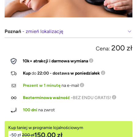
Poznań
- zmień lokalizację
200 zł
Cena:
10k+ atrakcji i darmowa wymiana
Kup
do
22:00 - dostawa
w poniedziałek
Prezent w 1 minutę
na e-mail
Bezterminowa ważność
-
BEZ ENDU GRATIS!
100 dni
na zwrot
Kup taniej w programie lojalnościowym
150,00 zł
-50 zł
200 zł