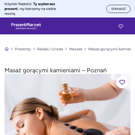
Inżynier Radości:
Ty wybierasz
prezent
, my bierzemy na siebie
SPRAWDŹ
resztę.
Prezenty
Relaks i Uroda
Masaże
Masaż gorącymi kamieni
Masaż gorącymi kamieniami – Poznań