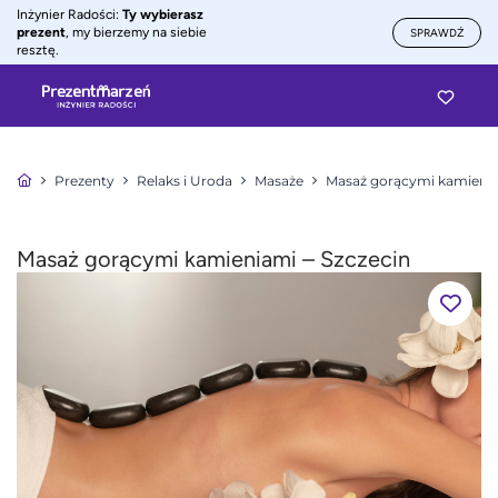
Inżynier Radości:
Ty wybierasz
prezent
, my bierzemy na siebie
SPRAWDŹ
resztę.
Prezenty
Relaks i Uroda
Masaże
Masaż gorącymi kamieni
Masaż gorącymi kamieniami – Szczecin