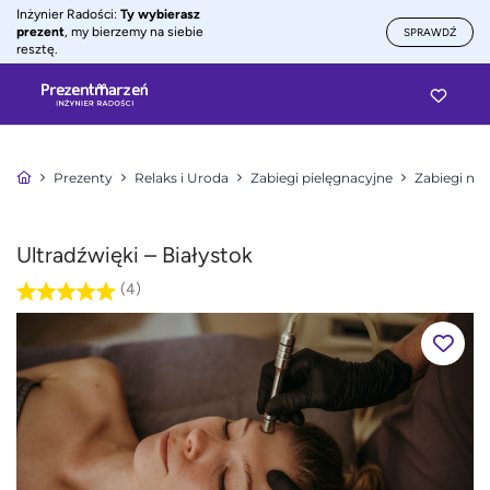
Inżynier Radości:
Ty wybierasz
prezent
, my bierzemy na siebie
SPRAWDŹ
resztę.
Prezenty
Relaks i Uroda
Zabiegi pielęgnacyjne
Zabiegi na 
Ultradźwięki – Białystok
(4)