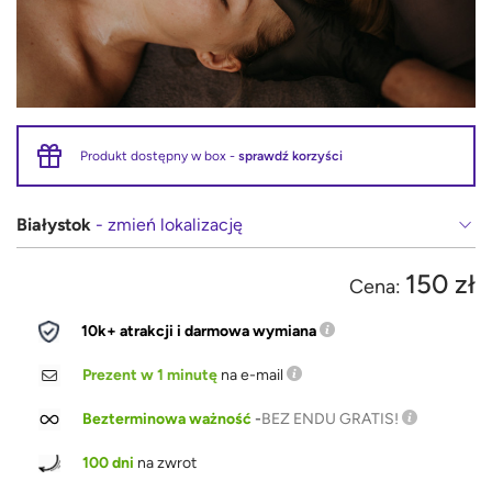
Produkt dostępny w box -
sprawdź korzyści
Białystok
- zmień lokalizację
150 zł
Cena:
10k+ atrakcji i darmowa wymiana
Prezent w 1 minutę
na e-mail
Bezterminowa ważność
-
BEZ ENDU GRATIS!
100 dni
na zwrot