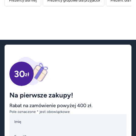
Prezenty dla niej
Prezenty grupowe dla przyjaciół
Prezent dla nau
30
zł
Na pierwsze zakupy!
Rabat na zamówienie powyżej 400 zł.
Pole oznaczone * jest obowiązkowe
Imię