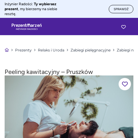
Inżynier Radości:
Ty wybierasz
prezent
, my bierzemy na siebie
SPRAWDŹ
resztę.
Prezenty
Relaks i Uroda
Zabiegi pielęgnacyjne
Zabiegi na 
Peeling kawitacyjny – Pruszków