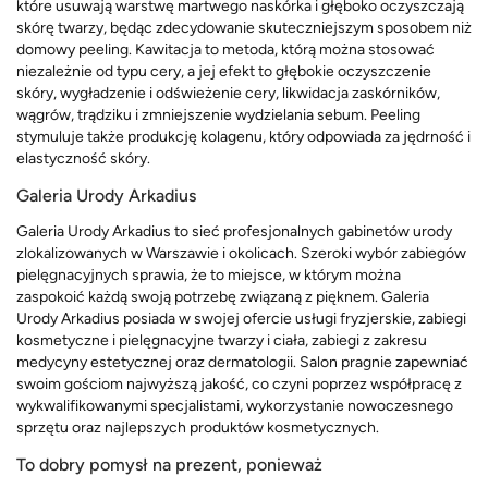
które usuwają warstwę martwego naskórka i głęboko oczyszczają
skórę twarzy, będąc zdecydowanie skuteczniejszym sposobem niż
domowy peeling. Kawitacja to metoda, którą można stosować
niezależnie od typu cery, a jej efekt to głębokie oczyszczenie
skóry, wygładzenie i odświeżenie cery, likwidacja zaskórników,
wągrów, trądziku i zmniejszenie wydzielania sebum. Peeling
stymuluje także produkcję kolagenu, który odpowiada za jędrność i
elastyczność skóry.
Galeria Urody Arkadius
Galeria Urody Arkadius to sieć profesjonalnych gabinetów urody
zlokalizowanych w Warszawie i okolicach. Szeroki wybór zabiegów
pielęgnacyjnych sprawia, że to miejsce, w którym można
zaspokoić każdą swoją potrzebę związaną z pięknem. Galeria
Urody Arkadius posiada w swojej ofercie usługi fryzjerskie, zabiegi
kosmetyczne i pielęgnacyjne twarzy i ciała, zabiegi z zakresu
medycyny estetycznej oraz dermatologii. Salon pragnie zapewniać
swoim gościom najwyższą jakość, co czyni poprzez współpracę z
wykwalifikowanymi specjalistami, wykorzystanie nowoczesnego
sprzętu oraz najlepszych produktów kosmetycznych.
To dobry pomysł na prezent, ponieważ