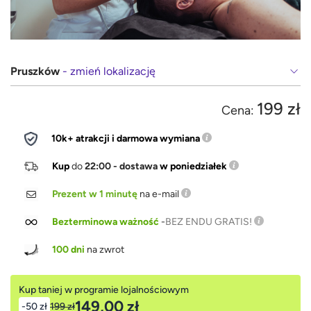
Pruszków
- zmień lokalizację
199 zł
Cena:
10k+ atrakcji i darmowa wymiana
Kup
do
22:00 - dostawa
w poniedziałek
Prezent w 1 minutę
na e-mail
Bezterminowa ważność
-
BEZ ENDU GRATIS!
100 dni
na zwrot
Kup taniej w programie lojalnościowym
149,00 zł
-50 zł
199 zł