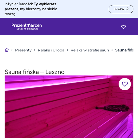
Inżynier Radości:
Ty wybierasz
prezent
, my bierzemy na siebie
SPRAWDŹ
resztę.
Prezenty
Relaks i Uroda
Relaks w strefie saun
Sauna fińska
Sauna fińska – Leszno