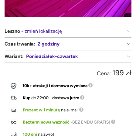
Leszno
- zmień lokalizację
Czas trwania:
2 godziny
Wariant:
Poniedziałek-czwartek
199 zł
Cena:
10k+ atrakcji i darmowa wymiana
Kup
do
22:00 - dostawa
jutro
Prezent w 1 minutę
na e-mail
Bezterminowa ważność
-
BEZ ENDU GRATIS!
100 dni
na zwrot