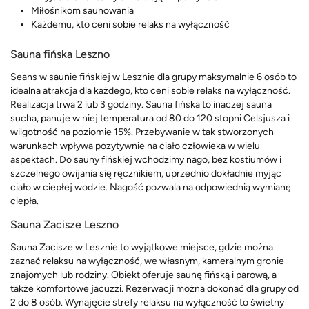
Miłośnikom saunowania
Każdemu, kto ceni sobie relaks na wyłączność
Sauna fińska Leszno
Seans w saunie fińskiej w Lesznie dla grupy maksymalnie 6 osób to
idealna atrakcja dla każdego, kto ceni sobie relaks na wyłączność.
Realizacja trwa 2 lub 3 godziny. Sauna fińska to inaczej sauna
sucha, panuje w niej temperatura od 80 do 120 stopni Celsjusza i
wilgotność na poziomie 15%. Przebywanie w tak stworzonych
warunkach wpływa pozytywnie na ciało człowieka w wielu
aspektach. Do sauny fińskiej wchodzimy nago, bez kostiumów i
szczelnego owijania się ręcznikiem, uprzednio dokładnie myjąc
ciało w ciepłej wodzie. Nagość pozwala na odpowiednią wymianę
ciepła.
Sauna Zacisze Leszno
Sauna Zacisze w Lesznie to wyjątkowe miejsce, gdzie można
zaznać relaksu na wyłączność, we własnym, kameralnym gronie
znajomych lub rodziny. Obiekt oferuje saunę fińską i parową, a
także komfortowe jacuzzi. Rezerwacji można dokonać dla grupy od
2 do 8 osób. Wynajęcie strefy relaksu na wyłączność to świetny