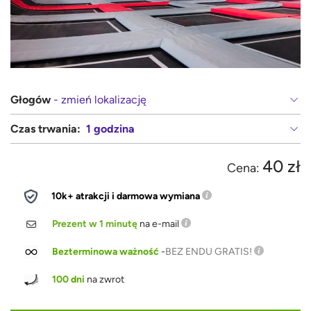
Głogów
- zmień lokalizację
Czas trwania:
1 godzina
40 zł
Cena:
10k+ atrakcji i darmowa wymiana
Prezent w 1 minutę
na e-mail
Bezterminowa ważność
-
BEZ ENDU GRATIS!
100 dni
na zwrot