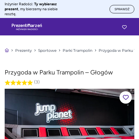
Inżynier Radości:
Ty wybierasz
prezent
, my bierzemy na siebie
SPRAWDŹ
resztę.
Prezenty
Sportowe
Parki Trampolin
Przygoda w Parku Tr
Przygoda w Parku Trampolin – Głogów
(3)