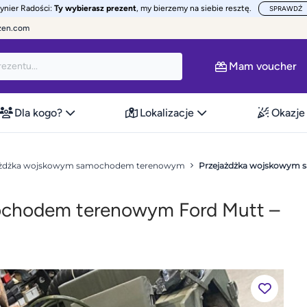
żynier Radości:
Ty wybierasz prezent
, my bierzemy na siebie resztę.
SPRAWDŹ
zen.com
Mam voucher
Dla kogo?
Lokalizacje
Okazje
ażdżka wojskowym samochodem terenowym
Przejażdżka wojskowym 
ochodem terenowym Ford Mutt –