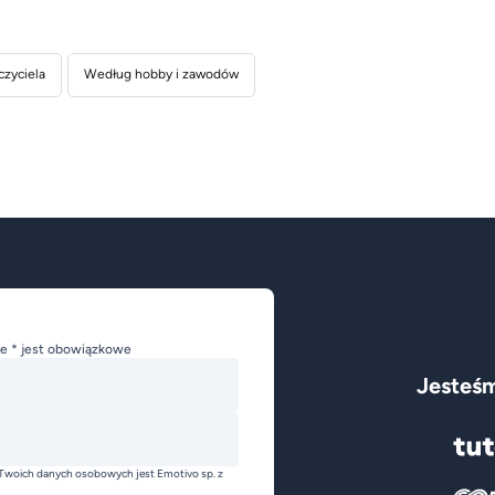
czyciela
Według hobby i zawodów
e * jest obowiązkowe
Jesteśm
Twoich danych osobowych jest Emotivo sp. z