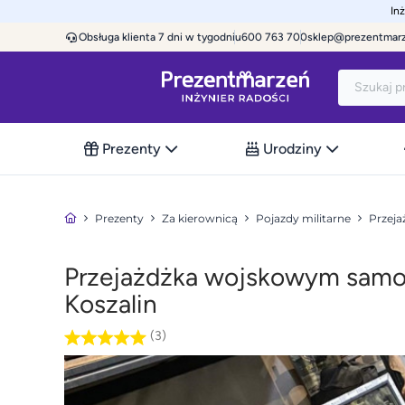
In
Obsługa klienta 7 dni w tygodniu
600 763 700
sklep@prezentmar
Prezenty
Urodziny
Prezenty
Za kierownicą
Pojazdy militarne
Przej
Przejażdżka wojskowym sam
Koszalin
(3)