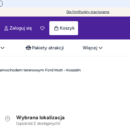
Dla firm
Punkty stacjonarne
Zaloguj się
Koszyk
Pakiety atrakcji
Więcej
samochodem terenowym Ford Mutt – Koszalin
Wybrana lokalizacja
(spośród 2 dostępnych)