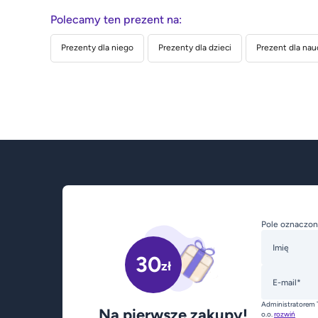
Polecamy ten prezent na:
Prezenty dla niego
Prezenty dla dzieci
Prezent dla nau
Pole oznaczon
Imię
30
zł
E-mail*
Administratorem 
Na pierwsze zakupy!
o.o.
rozwiń