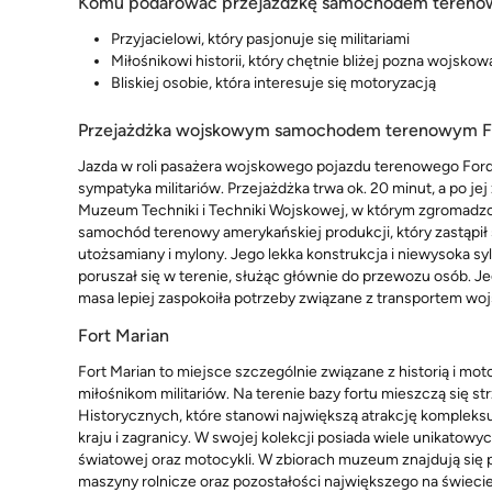
Komu podarować przejażdżkę samochodem teren
Przyjacielowi, który pasjonuje się militariami
Miłośnikowi historii, który chętnie bliżej pozna wojskową
Bliskiej osobie, która interesuje się motoryzacją
Przejażdżka wojskowym samochodem terenowym F
Jazda w roli pasażera wojskowego pojazdu terenowego Ford
sympatyka militariów. Przejażdżka trwa ok. 20 minut, a po
Muzeum Techniki i Techniki Wojskowej, w którym zgromadzo
samochód terenowy amerykańskiej produkcji, który zastąpił
utożsamiany i mylony. Jego lekka konstrukcja i niewysoka sy
poruszał się w terenie, służąc głównie do przewozu osób.
masa lepiej zaspokoiła potrzeby związane z transportem woj
Fort Marian
Fort Marian to miejsce szczególnie związane z historią i mo
miłośnikom militariów. Na terenie bazy fortu mieszczą się 
Historycznych, które stanowi największą atrakcję komplek
kraju i zagranicy. W swojej kolekcji posiada wiele unikat
światowej oraz motocykli. W zbiorach muzeum znajdują się
maszyny rolnicze oraz pozostałości największego na świecie