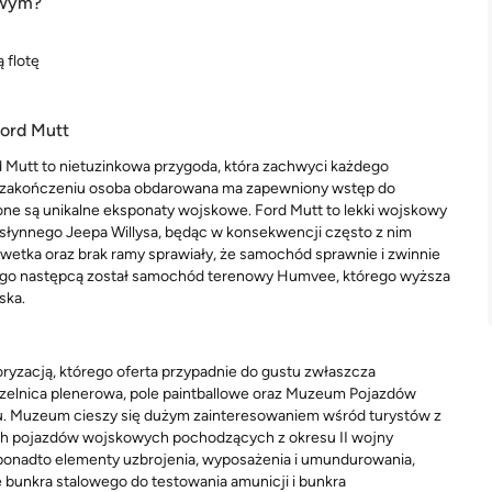
owym?
 flotę
ord Mutt
 Mutt to nietuzinkowa przygoda, która zachwyci każdego
 jej zakończeniu osoba obdarowana ma zapewniony wstęp do
ne są unikalne eksponaty wojskowe. Ford Mutt to lekki wojskowy
 słynnego Jeepa Willysa, będąc w konsekwencji często z nim
lwetka oraz brak ramy sprawiały, że samochód sprawnie i zwinnie
 Jego następcą został samochód terenowy Humvee, którego wyższa
ska.
toryzacją, którego oferta przypadnie do gustu zwłaszcza
strzelnica plenerowa, pole paintballowe oraz Muzeum Pojazdów
su. Muzeum cieszy się dużym zainteresowaniem wśród turystów z
owych pojazdów wojskowych pochodzących z okresu II wojny
 ponadto elementy uzbrojenia, wyposażenia i umundurowania,
 bunkra stalowego do testowania amunicji i bunkra