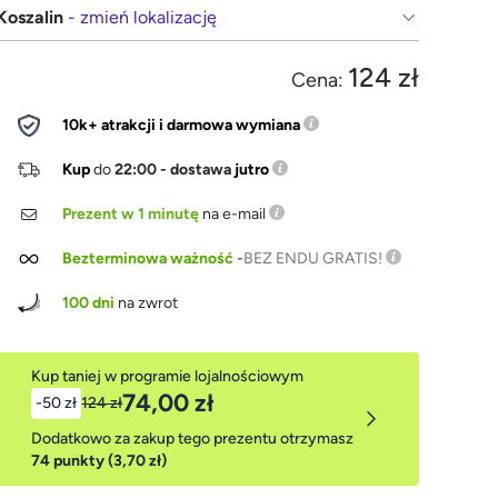
Koszalin
- zmień lokalizację
124 zł
Cena:
10k+ atrakcji i darmowa wymiana
Kup
do
22:00 - dostawa
jutro
Prezent w 1 minutę
na e-mail
Bezterminowa ważność
-
BEZ ENDU GRATIS!
100 dni
na zwrot
Kup taniej w programie lojalnościowym
74,00 zł
-50 zł
124 zł
Dodatkowo za zakup tego prezentu otrzymasz
74 punkty (3,70 zł)