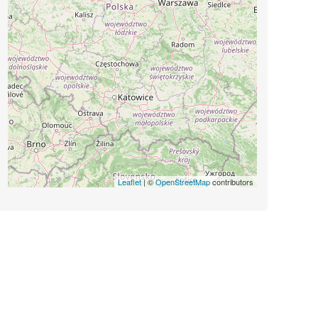
Leaflet
| ©
OpenStreetMap
contributors