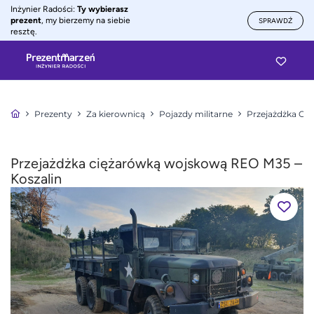
Inżynier Radości:
Ty wybierasz
prezent
, my bierzemy na siebie
SPRAWDŹ
resztę.
Prezenty
Za kierownicą
Pojazdy militarne
Przejażdżka Ci
Przejażdżka ciężarówką wojskową REO M35 –
Koszalin