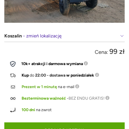
Koszalin
- zmień lokalizację
99 zł
Cena:
10k+ atrakcji i darmowa wymiana
Kup
do
22:00 - dostawa
w poniedziałek
Prezent w 1 minutę
na e-mail
Bezterminowa ważność
-
BEZ ENDU GRATIS!
100 dni
na zwrot