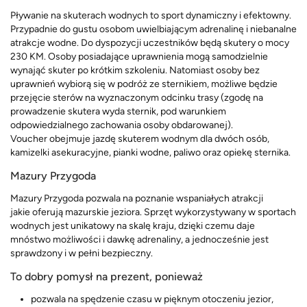
Pływanie na skuterach wodnych to sport dynamiczny i efektowny.
Przypadnie do gustu osobom uwielbiającym adrenalinę i niebanalne
atrakcje wodne. Do dyspozycji uczestników będą skutery o mocy
230 KM. Osoby posiadające uprawnienia mogą samodzielnie
wynająć skuter po krótkim szkoleniu. Natomiast osoby bez
uprawnień wybiorą się w podróż ze sternikiem, możliwe będzie
przejęcie sterów na wyznaczonym odcinku trasy (zgodę na
prowadzenie skutera wyda sternik, pod warunkiem
odpowiedzialnego zachowania osoby obdarowanej).
Voucher obejmuje jazdę skuterem wodnym dla dwóch osób,
kamizelki asekuracyjne, pianki wodne, paliwo oraz opiekę sternika.
Mazury Przygoda
Mazury Przygoda pozwala na poznanie wspaniałych atrakcji
jakie oferują mazurskie jeziora. Sprzęt wykorzystywany w sportach
wodnych jest unikatowy na skalę kraju, dzięki czemu daje
mnóstwo możliwości i dawkę adrenaliny, a jednocześnie jest
sprawdzony i w pełni bezpieczny.
To dobry pomysł na prezent, ponieważ
pozwala na spędzenie czasu w pięknym otoczeniu jezior,