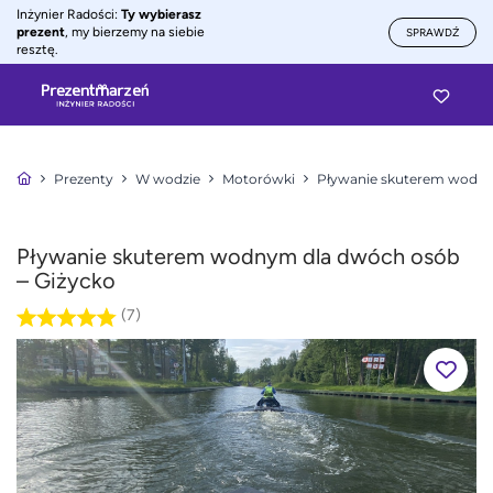
Inżynier Radości:
Ty wybierasz
prezent
, my bierzemy na siebie
SPRAWDŹ
resztę.
Prezenty
W wodzie
Motorówki
Pływanie skuterem wodn
Pływanie skuterem wodnym dla dwóch osób
– Giżycko
(7)