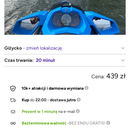
Giżycko
- zmień lokalizację
Czas trwania:
20 minut
439 zł
Cena:
10k+ atrakcji i darmowa wymiana
Kup
do
22:00 - dostawa
jutro
Prezent w 1 minutę
na e-mail
Bezterminowa ważność
-
BEZ ENDU GRATIS!