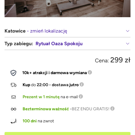
Katowice
- zmień lokalizację
Typ zabiegu:
Rytuał Oaza Spokoju
299 zł
Cena:
10k+ atrakcji i darmowa wymiana
Kup
do
22:00 - dostawa
jutro
Prezent w 1 minutę
na e-mail
Bezterminowa ważność
-
BEZ ENDU GRATIS!
100 dni
na zwrot