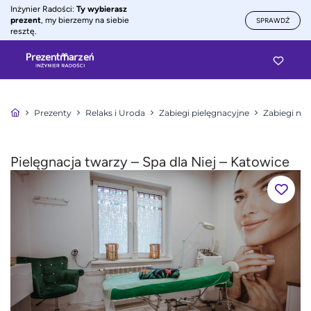
Inżynier Radości:
Ty wybierasz
prezent
, my bierzemy na siebie
SPRAWDŹ
resztę.
Prezenty
Relaks i Uroda
Zabiegi pielęgnacyjne
Zabiegi na 
Pielęgnacja twarzy – Spa dla Niej – Katowice