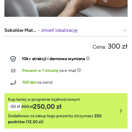
Sokołów Małopolski
- zmień lokalizację
300 zł
Cena:
10k+ atrakcji i darmowa wymiana
Prezent w 1 minutę
na e-mail
100 dni
na zwrot
Kup taniej w programie lojalnościowym
250,00 zł
-50 zł
300 zł
Dodatkowo za zakup tego prezentu otrzymasz
250
punktów (12,50 zł)