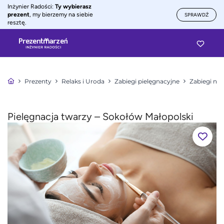
Inżynier Radości:
Ty wybierasz
prezent
, my bierzemy na siebie
SPRAWDŹ
resztę.
Prezenty
Relaks i Uroda
Zabiegi pielęgnacyjne
Zabiegi na 
Pielęgnacja twarzy – Sokołów Małopolski