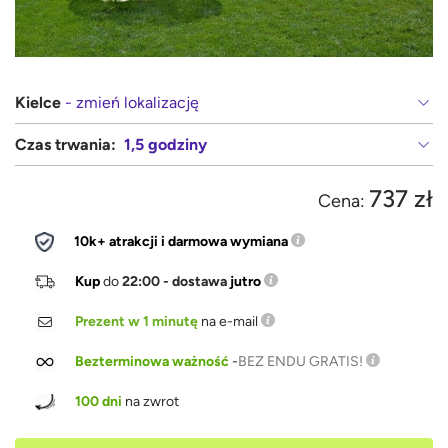
Kielce
- zmień lokalizację
Czas trwania:
1,5 godziny
737 zł
Cena:
10k+ atrakcji i darmowa wymiana
Kup
do
22:00 - dostawa
jutro
Prezent w 1 minutę
na e-mail
Bezterminowa ważność
-
BEZ ENDU GRATIS!
100 dni
na zwrot