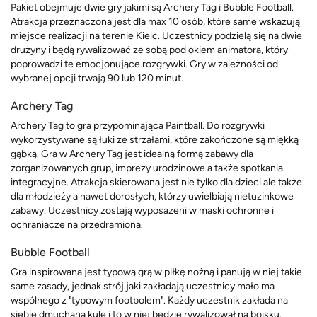
Pakiet obejmuje dwie gry jakimi są Archery Tag i Bubble Football.
Atrakcja przeznaczona jest dla max 10 osób, które same wskazują
miejsce realizacji na terenie Kielc. Uczestnicy podzielą się na dwie
drużyny i będą rywalizować ze sobą pod okiem animatora, który
poprowadzi te emocjonujące rozgrywki. Gry w zależności od
wybranej opcji trwają 90 lub 120 minut.
Archery Tag
Archery Tag to gra przypominająca Paintball. Do rozgrywki
wykorzystywane są łuki ze strzałami, które zakończone są miękką
gąbką. Gra w Archery Tag jest idealną formą zabawy dla
zorganizowanych grup, imprezy urodzinowe a także spotkania
integracyjne. Atrakcja skierowana jest nie tylko dla dzieci ale także
dla młodzieży a nawet dorosłych, którzy uwielbiają nietuzinkowe
zabawy. Uczestnicy zostają wyposażeni w maski ochronne i
ochraniacze na przedramiona.
Bubble Football
Gra inspirowana jest typową grą w piłkę nożną i panują w niej takie
same zasady, jednak strój jaki zakładają uczestnicy mało ma
wspólnego z "typowym footbolem". Każdy uczestnik zakłada na
siebie dmuchana kulę i to w niej będzie rywalizował na boisku.