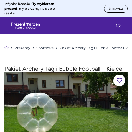
Inżynier Radości:
Ty wybierasz
prezent
, my bierzemy na siebie
SPRAWDŹ
resztę.
Prezenty
Sportowe
Pakiet Archery Tag i Bubble Football
P
Pakiet Archery Tag i Bubble Football – Kielce