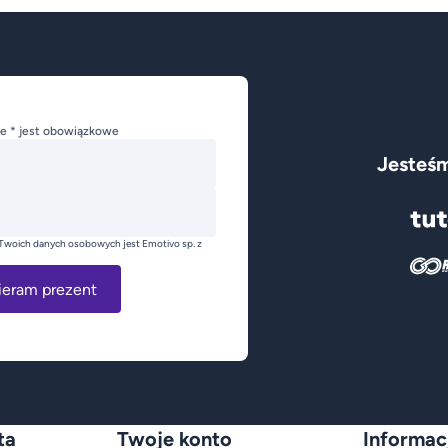
e * jest obowiązkowe
Jesteśm
Twoich danych osobowych jest Emotivo sp. z
ieram prezent
ta
Twoje konto
Informac