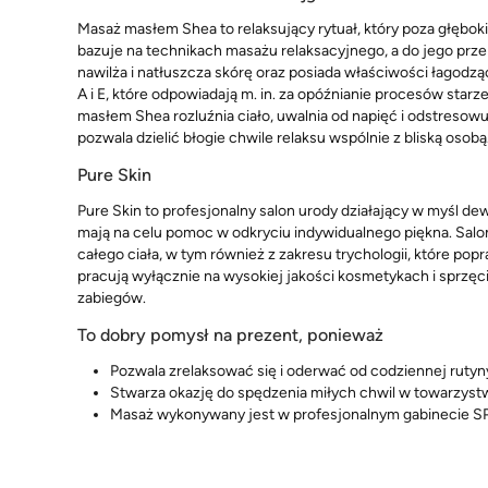
Masaż masłem Shea to relaksujący rytuał, który poza głębo
bazuje na technikach masażu relaksacyjnego, a do jego prz
nawilża i natłuszcza skórę oraz posiada właściwości łagodz
A i E, które odpowiadają m. in. za opóźnianie procesów starz
masłem Shea rozluźnia ciało, uwalnia od napięć i odstreso
pozwala dzielić błogie chwile relaksu wspólnie z bliską osobą
Pure Skin
Pure Skin to profesjonalny salon urody działający w myśl de
mają na celu pomoc w odkryciu indywidualnego piękna. Sal
całego ciała, w tym również z zakresu trychologii, które pop
pracują wyłącznie na wysokiej jakości kosmetykach i sprz
zabiegów.
To dobry pomysł na prezent, ponieważ
Pozwala zrelaksować się i oderwać od codziennej rutyn
Stwarza okazję do spędzenia miłych chwil w towarzystw
Masaż wykonywany jest w profesjonalnym gabinecie S