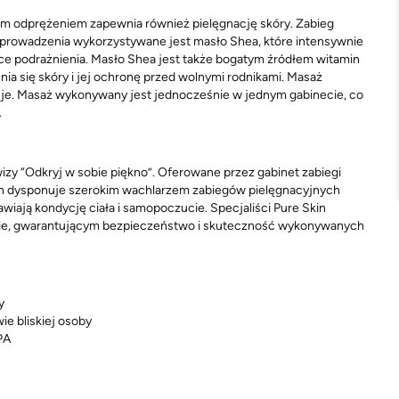
kim odprężeniem zapewnia również pielęgnację skóry. Zabieg
eprowadzenia wykorzystywane jest masło Shea, które intensywnie
ące podrażnienia. Masło Shea jest także bogatym źródłem witamin
enia się skóry i jej ochronę przed wolnymi rodnikami. Masaż
wuje. Masaż wykonywany jest jednocześnie w jednym gabinecie, co
.
wizy “Odkryj w sobie piękno”. Oferowane przez gabinet zabiegi
on dysponuje szerokim wachlarzem zabiegów pielęgnacyjnych
rawiają kondycję ciała i samopoczucie. Specjaliści Pure Skin
ęcie, gwarantującym bezpieczeństwo i skuteczność wykonywanych
y
ie bliskiej osoby
PA