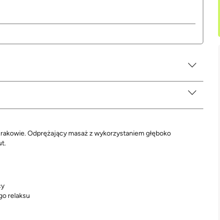
Krakowie. Odprężający masaż z wykorzystaniem głęboko
t.
cy
go relaksu