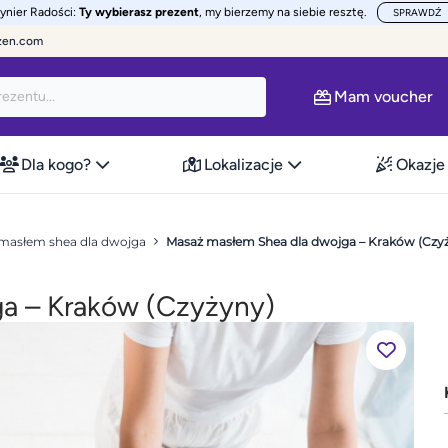
żynier Radości:
Ty wybierasz prezent
, my bierzemy na siebie resztę.
SPRAWDŹ
zen.com
Mam voucher
Dla kogo?
Lokalizacje
Okazje
masłem shea dla dwojga
Masaż masłem Shea dla dwojga – Kraków (Czy
a – Kraków (Czyżyny)