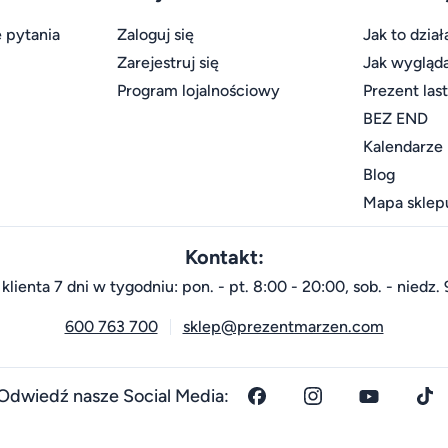
 pytania
Zaloguj się
Jak to dział
Zarejestruj się
Jak wygląd
Program lojalnościowy
Prezent las
BEZ END
Kalendarze
Blog
Mapa sklep
Kontakt:
klienta 7 dni w tygodniu: pon. - pt. 8:00 - 20:00, sob. - niedz. 
600 763 700
sklep@prezentmarzen.com
Odwiedź nasze Social Media: