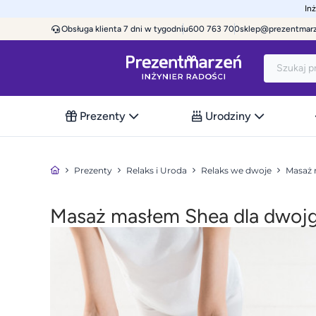
In
Obsługa klienta 7 dni w tygodniu
600 763 700
sklep@prezentmar
Prezenty
Urodziny
Prezenty
Relaks i Uroda
Relaks we dwoje
Masaż 
Masaż masłem Shea dla dwojg