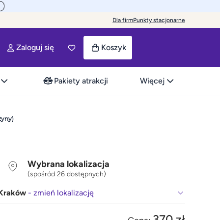
Dla firm
Punkty stacjonarne
Zaloguj się
Koszyk
Pakiety atrakcji
Więcej
żyny)
Wybrana lokalizacja
(spośród 26 dostępnych)
Kraków
- zmień lokalizację
370 zł