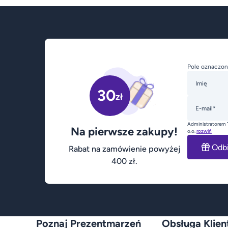
Pole oznaczon
Imię
30
zł
E-mail*
Administratorem 
Na pierwsze zakupy!
o.o.
rozwiń
Odb
Rabat na zamówienie powyżej
400 zł.
Poznaj Prezentmarzeń
Obsługa Klien