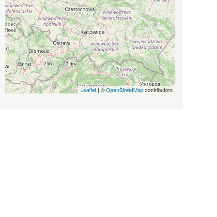
Leaflet
| ©
OpenStreetMap
contributors