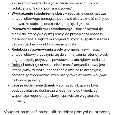
z czasem prowadzi do wygładzenia powierzchni skóry i
redukcji tzw. "skórki pomarańczowej."
Wygładzenie i ujędrnienie skóry
– regularne sesje masażu
antycellulitowego pomagają poprawić elastyczność skóry, co
sprawia, że staje się ona bardziej napięta i gładka.
Poprawa metabolizmu komórkowego
– masaż stymuluje
tkanki do intensywniejszej pracy, co przyspiesza procesy
metaboliczne. Dzięki temu organizm szybciej spala tłuszcze i
usuwa zbędne produkty przemiany materii.
Redukcja zatrzymywania wody w organizmie
– masaż
antycellulitowy przyczynia się do zmniejszenia retencji wody,
co jest częstą przyczyną powstawania obrzęków i cellulitu.
Relaks
i redukcja stresu
– choć masaż antycellulitowy jest
intensywny, to może jednocześnie działać relaksacyjnie,
pomagając zredukować stres, który również może wpływać
na kondycję skóry.
Lepsze dotlenienie tkanek
– stymulacja krążenia krwi
podczas masażu dostarcza więcej tlenu do tkanek, co
wspomaga regenerację skóry i sprawia, że wygląda ona
zdrowiej.
Voucher na masaż na cellulit to dobry pomysł na prezent,