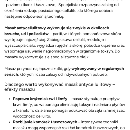
i poziomu tkanki tłuszczowej. Specjalista rozpoczyna zabieg od
określenia rodzaju posiadanego cellulitu, do którego dobiera
następnie odpowiednią technikę.
Masaż antycellulitowy wykonuje się zwykle w okolicach
brzucha, ud i pośladków
– partii, w których pomarańczowa skóra
występuje najczęściej. Zabieg usuwa cellulit, modeluje i
wyszczupla ciało, wygładza i ujędrnia skórę, pobudza krążenie oraz
wspomaga usuwanie nagromadzonych w organizmie toksyn. Do
masażu wykorzystuje się specjalistyczne olejki.
Masaż przynosi najlepsze skutki, gdy
wykonywany w regularnych
seriach
, których liczba zależy od indywidualnych potrzeb.
Dlaczego warto wykonywać masaż antycellulitowy –
efekty masażu
Poprawa krążenia krwi i limfy
– masaż stymuluje przepływ
krwi i limfy, co wspomaga eliminację toksyn i nadmiaru płynów
z tkanek. To działanie pomaga redukować obrzęki i zmniejszać
widoczność cellulitu.
Rozbijanie komórek tłuszczowych
– intensywne techniki
masażu mogą wspomagać rozkład komórek tłuszczowych, co