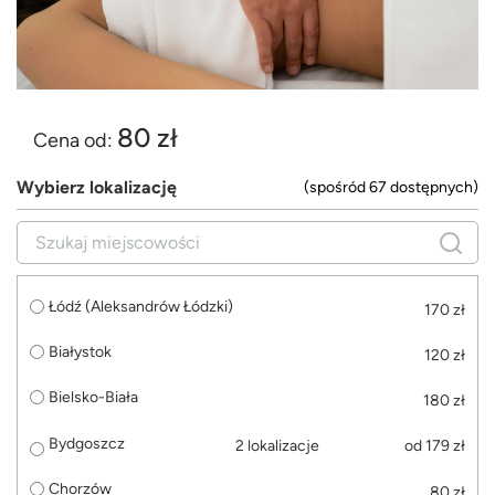
80 zł
Cena od:
Wybierz lokalizację
(spośród 67 dostępnych)
Łódź (Aleksandrów Łódzki)
170 zł
Białystok
120 zł
Bielsko-Biała
180 zł
Bydgoszcz
2 lokalizacje
od 179 zł
Chorzów
80 zł