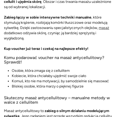
cellulit i ujędrnia skórę
. Obszar i czas trwania masażu uzależnione
są od wybranej lokalizacji.
Zabieg łączy w sobie intensywne techniki manualne
, które
stymulują krążenie, rozbijają komórki tłuszczowe oraz modelują
sylwetkę. Dzięki zastosowaniu specjalistycznych olejków,
masaż
dodatkowo odżywia skórę, czyniąc ją bardziej sprężystą i
wygładzoną.
Kup voucher już teraz i czekaj na najlepsze efekty!
Komu podarować voucher na masaż antycellulitowy?
Sprawdź!
Osobie, która zmaga się z cellulitem
Kobiecie, która chciałaby ujędrnić swoje ciało
Komuś, kto nie ma motywacji, by samodzielnie się masować
Bliskiej osobie, która marzy o pięknej figurze
Skuteczny masaż antycellulitowy – manualne metody w
walce z cellulitem
Masaż antycellulitowy to
zabieg o silnym działaniu modelującym
sylwetkę
. Jego zadaniem jest przede wszystkim redukcja cellulitu