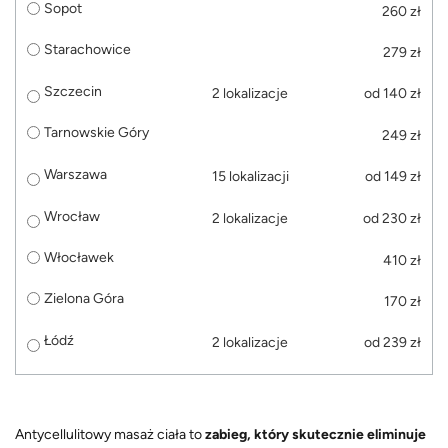
Sopot
260 zł
Starachowice
279 zł
Szczecin
2 lokalizacje
od 140 zł
Tarnowskie Góry
249 zł
Warszawa
15 lokalizacji
od 149 zł
Wrocław
2 lokalizacje
od 230 zł
Włocławek
410 zł
Zielona Góra
170 zł
Łódź
2 lokalizacje
od 239 zł
Antycellulitowy masaż ciała to
zabieg, który skutecznie eliminuje