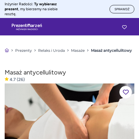
Inżynier Radości:
Ty wybierasz
prezent
, my bierzemy na siebie
SPRAWDŹ
resztę.
Prezenty
Relaks i Uroda
Masaże
Masaż antycellulitowy
Masaż antycellulitowy
4.7
(26)