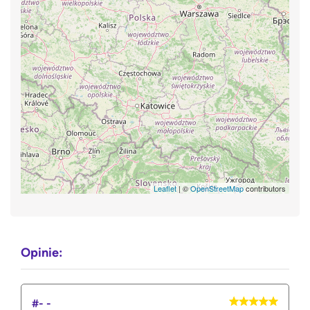
Leaflet
| ©
OpenStreetMap
contributors
Opinie:
#- -