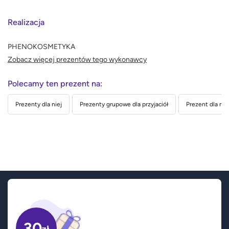
Realizacja
PHENOKOSMETYKA
Zobacz więcej prezentów tego wykonawcy
Polecamy ten prezent na:
Prezenty dla niej
Prezenty grupowe dla przyjaciół
Prezent dla nau
30