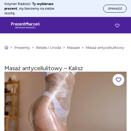
Inżynier Radości:
Ty wybierasz
prezent
, my bierzemy na siebie
SPRAWDŹ
resztę.
Prezenty
Relaks i Uroda
Masaże
Masaż antycellulitowy
Masaż antycellulitowy – Kalisz