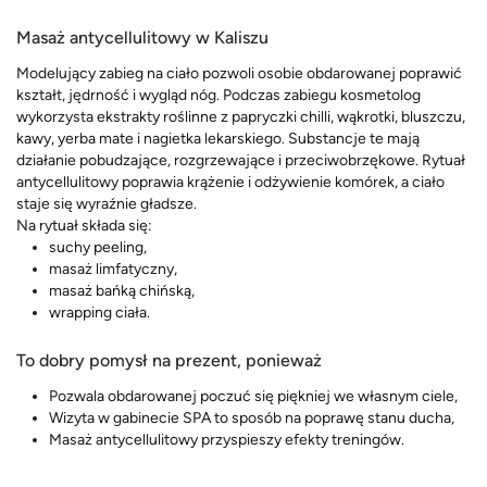
Masaż antycellulitowy w Kaliszu
Modelujący zabieg na ciało pozwoli osobie obdarowanej poprawić
kształt, jędrność i wygląd nóg. Podczas zabiegu kosmetolog
wykorzysta ekstrakty roślinne z papryczki chilli, wąkrotki, bluszczu,
kawy, yerba mate i nagietka lekarskiego. Substancje te mają
działanie pobudzające, rozgrzewające i przeciwobrzękowe. Rytuał
antycellulitowy poprawia krążenie i odżywienie komórek, a ciało
staje się wyraźnie gładsze.
Na rytuał składa się:
suchy peeling,
masaż limfatyczny,
masaż bańką chińską,
wrapping ciała.
To dobry pomysł na prezent, ponieważ
Pozwala obdarowanej poczuć się piękniej we własnym ciele,
Wizyta w gabinecie SPA to sposób na poprawę stanu ducha,
Masaż antycellulitowy przyspieszy efekty treningów.