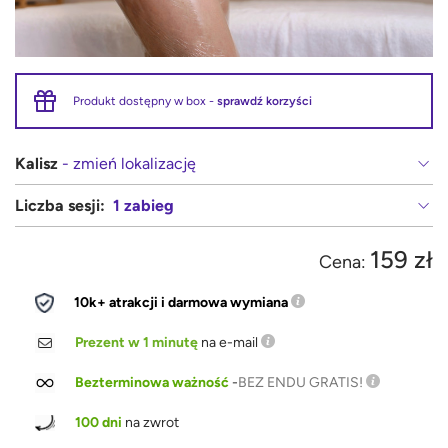
Produkt dostępny w box -
sprawdź korzyści
Kalisz
- zmień lokalizację
Liczba sesji:
1 zabieg
159 zł
Cena:
10k+ atrakcji i darmowa wymiana
Prezent w 1 minutę
na e-mail
Bezterminowa ważność
-
BEZ ENDU GRATIS!
100 dni
na zwrot