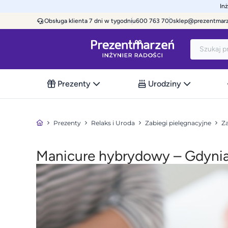
In
Obsługa klienta 7 dni w tygodniu
600 763 700
sklep@prezentmar
Prezenty
Urodziny
Prezenty
Relaks i Uroda
Zabiegi pielęgnacyjne
Za
Manicure hybrydowy – Gdyni