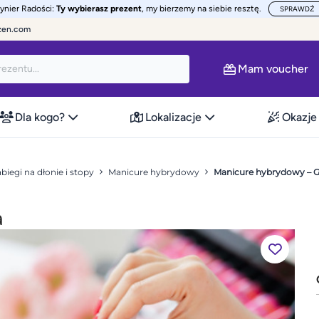
żynier Radości:
Ty wybierasz prezent
, my bierzemy na siebie resztę.
SPRAWDŹ
zen.com
Mam voucher
Dla kogo?
Lokalizacje
Okazje
biegi na dłonie i stopy
Manicure hybrydowy
Manicure hybrydowy – 
a