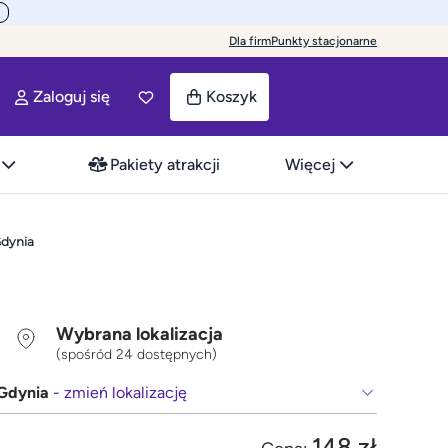
Dla firm
Punkty stacjonarne
Zaloguj się
Koszyk
Pakiety atrakcji
Więcej
Gdynia
Wybrana lokalizacja
(spośród 24 dostępnych)
Gdynia
- zmień lokalizację
148 zł