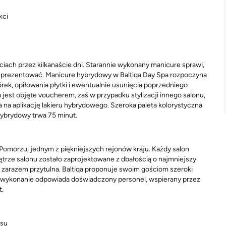
kci
ciach przez kilkanaście dni. Starannie wykonany manicure sprawi,
się prezentować. Manicure hybrydowy w Baltiqa Day Spa rozpoczyna
órek, opiłowania płytki i ewentualnie usunięcia poprzedniego
jest objęte voucherem, zaś w przypadku stylizacji innego salonu,
 na aplikację lakieru hybrydowego. Szeroka paleta kolorystyczna
hybrydowy trwa 75 minut.
 Pomorzu, jednym z piękniejszych rejonów kraju. Każdy salon
ętrze salonu zostało zaprojektowane z dbałością o najmniejszy
 a zarazem przytulna. Baltiqa proponuje swoim gościom szeroki
ch wykonanie odpowiada doświadczony personel, wspierany przez
t.
asu