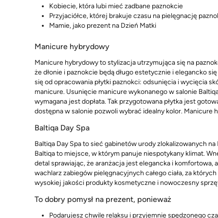
Kobiecie, która lubi mieć zadbane paznokcie
Przyjaciółce, której brakuje czasu na pielęgnację pazno
Mamie, jako prezent na Dzień Matki
Manicure hybrydowy
Manicure hybrydowy to stylizacja utrzymująca się na paznok
że dłonie i paznokcie będą długo estetycznie i elegancko 
się od opracowania płytki paznokci: odsunięcia i wycięcia sk
manicure. Usunięcie manicure wykonanego w salonie Baltiqa 
wymagana jest dopłata. Tak przygotowana płytka jest gotowa
dostępna w salonie pozwoli wybrać idealny kolor. Manicure 
Baltiqa Day Spa
Baltiqa Day Spa to sieć gabinetów urody zlokalizowanych na
Baltiqa to miejsce, w którym panuje niespotykany klimat. Wn
detal sprawiając, że aranżacja jest elegancka i komfortowa,
wachlarz zabiegów pielęgnacyjnych całego ciała, za który
wysokiej jakości produkty kosmetyczne i nowoczesny sprzę
To dobry pomysł na prezent, ponieważ
Podarujesz chwile relaksu i przyjemnie spędzonego cz