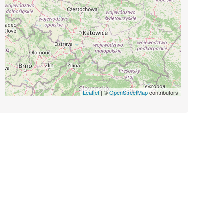
Leaflet
| ©
OpenStreetMap
contributors