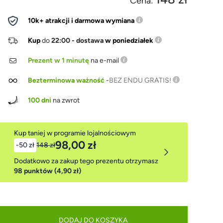
Cena:
10k+ atrakcji i darmowa wymiana
Kup
do
22:00 - dostawa
w poniedziałek
Prezent w 1 minutę
na e-mail
Bezterminowa ważność
-
BEZ ENDU GRATIS!
100 dni
na zwrot
Kup taniej w programie lojalnościowym
98,00 zł
-50 zł
148 zł
Dodatkowo za zakup tego prezentu otrzymasz
98 punktów (4,90 zł)
DODAJ DO KOSZYKA