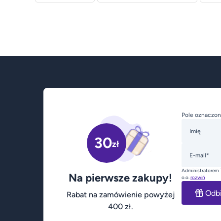
Pole oznaczon
Imię
30
zł
E-mail*
Administratorem 
Na pierwsze zakupy!
o.o.
rozwiń
Odb
Rabat na zamówienie powyżej
400 zł.