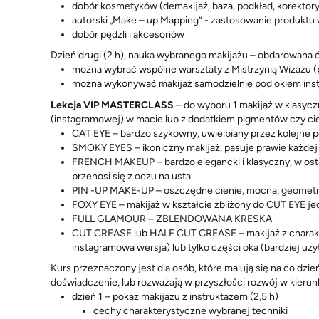
dobór kosmetyków (demakijaż, baza, podkład, korektory
autorski „Make – up Mapping” - zastosowanie produktu
dobór pędzli i akcesoriów
Dzień drugi (2 h), nauka wybranego makijażu – obdarowana ć
można wybrać wspólne warsztaty z Mistrzynią Wizażu (p
można wykonywać makijaż samodzielnie pod okiem inst
Lekcja VIP MASTERCLASS
– do wyboru 1 makijaż w klasycz
(instagramowej) w macie lub z dodatkiem pigmentów czy c
CAT EYE – bardzo szykowny, uwielbiany przez kolejne po
SMOKY EYES – ikoniczny makijaż, pasuje prawie każdej 
FRENCH MAKEUP – bardzo elegancki i klasyczny, w ostat
przenosi się z oczu na usta
PIN -UP MAKE-UP – oszczędne cienie, mocna, geometry
FOXY EYE – makijaż w kształcie zbliżony do CUT EYE j
FULL GLAMOUR – ZBLENDOWANA KRESKA
CUT CREASE lub HALF CUT CREASE – makijaż z charakte
instagramowa wersja) lub tylko części oka (bardziej uż
Kurs przeznaczony jest dla osób, które malują się na co dzi
doświadczenie, lub rozważają w przyszłości rozwój w kierun
dzień 1 – pokaz makijażu z instruktażem (2,5 h)
cechy charakterystyczne wybranej techniki