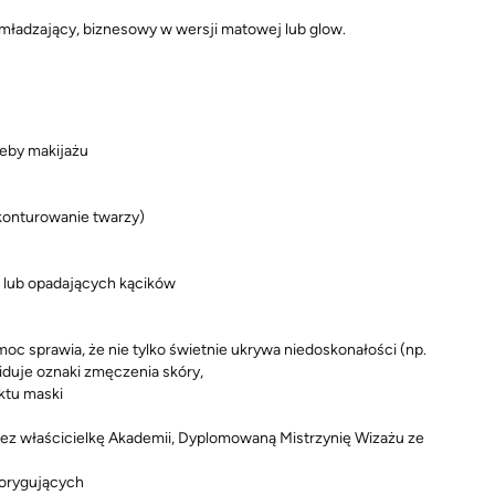
mładzający, biznesowy w wersji matowej lub glow.
zeby makijażu
konturowanie twarzy)
i lub opadających kącików
moc sprawia, że nie tylko świetnie ukrywa niedoskonałości (np.
widuje oznaki zmęczenia skóry,
ktu maski
ez właścicielkę Akademii, Dyplomowaną Mistrzynię Wizażu ze
orygujących