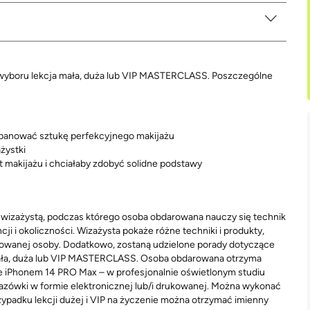
 wyboru lekcja mała, duża lub VIP MASTERCLASS. Poszczególne
y opanować sztukę perfekcyjnego makijażu
żystki
at makijażu i chciałaby zdobyć solidne podstawy
m wizażystą, podczas którego osoba obdarowana nauczy się technik
ji i okoliczności. Wizażysta pokaże różne techniki i produkty,
rowanej osoby. Dodatkowo, zostaną udzielone porady dotyczące
 mała, duża lub VIP MASTERCLASS. Osoba obdarowana otrzyma
e iPhonem 14 PRO Max – w profesjonalnie oświetlonym studiu
kazówki w formie elektronicznej lub/i drukowanej. Można wykonać
ypadku lekcji dużej i VIP na życzenie można otrzymać imienny