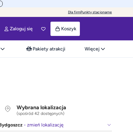
Dla firm
Punkty stacjonarne
Zaloguj się
Koszyk
Pakiety atrakcji
Więcej
Wybrana lokalizacja
(spośród 42 dostępnych)
Bydgoszcz
- zmień lokalizację