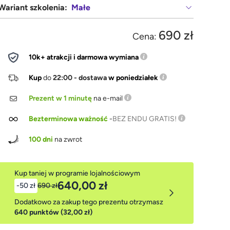
Wariant szkolenia:
Małe
690 zł
Cena:
10k+ atrakcji i darmowa wymiana
Kup
do
22:00 - dostawa
w poniedziałek
Prezent w 1 minutę
na e-mail
Bezterminowa ważność
-
BEZ ENDU GRATIS!
100 dni
na zwrot
Kup taniej w programie lojalnościowym
640,00 zł
-50 zł
690 zł
Dodatkowo za zakup tego prezentu otrzymasz
640 punktów (32,00 zł)