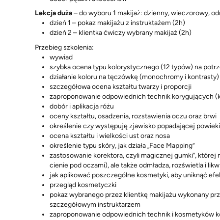
Lekcja duża
– do wyboru 1 makijaż: dzienny, wieczorowy, od
dzień 1 – pokaz makijażu z instruktażem (2h)
dzień 2 – klientka ćwiczy wybrany makijaż (2h)
Przebieg szkolenia:
wywiad
szybka ocena typu kolorystycznego (12 typów) na potr
działanie koloru na tęczówkę (monochromy i kontrasty)
szczegółowa ocena kształtu twarzy i proporcji
zaproponowanie odpowiednich technik korygujących (
dobór i aplikacja różu
oceny kształtu, osadzenia, rozstawienia oczu oraz brwi
określenie czy występuję zjawisko popadającej powiek
ocena kształtu i wielkości ust oraz nosa
określenie typu skóry, jak działa „Face Mapping”
zastosowanie korektora, czyli magicznej gumki", której 
cienie pod oczami), ale także odmładza, rozświetla i lik
jak aplikować poszczególne kosmetyki, aby uniknąć efe
przegląd kosmetyczki
pokaz wybranego przez klientkę makijażu wykonany prz
szczegółowym instruktarzem
zaproponowanie odpowiednich technik i kosmetyków k