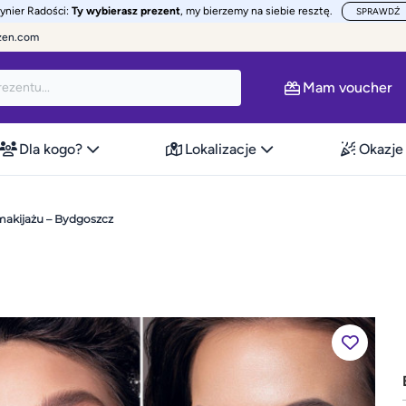
żynier Radości:
Ty wybierasz prezent
, my bierzemy na siebie resztę.
SPRAWDŹ
zen.com
Mam voucher
Dla kogo?
Lokalizacje
Okazje
makijażu – Bydgoszcz