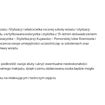
 i Stylizacji i właścicielka rocznej szkoły wizażu i stylizacji
u, certyfikowana kolorystka i stylistka z 15-letnim doświadczeniem
żystka – Stylistka przy Kujawsko – Pomorskiej Izbie Rzemiosła i
poszerza swoje umiejętności uczestnicząc w szkoleniach oraz
ławy wizażu.
k podkreślić swoje atuty i ukryć ewentualne niedoskonałości
jonalnego makijażu, dzięki czemu obdarowana osoba będzie mogła
zasu na relaksującym i twórczym zajęciu