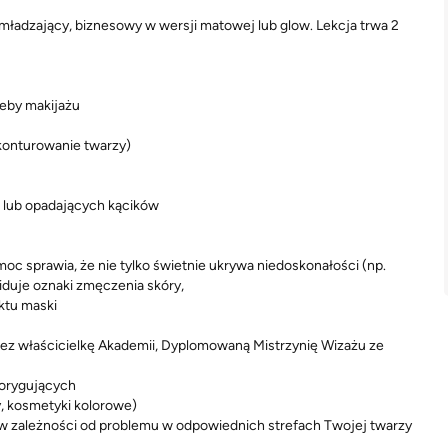
mładzający, biznesowy w wersji matowej lub glow. Lekcja trwa 2
zeby makijażu
konturowanie twarzy)
i lub opadających kącików
moc sprawia, że nie tylko świetnie ukrywa niedoskonałości (np.
widuje oznaki zmęczenia skóry,
ktu maski
ez właścicielkę Akademii, Dyplomowaną Mistrzynię Wizażu ze
orygujących
, kosmetyki kolorowe)
 w zależności od problemu w odpowiednich strefach Twojej twarzy