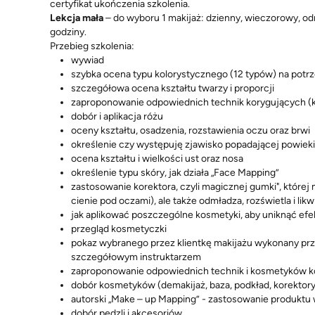
certyfikat ukończenia szkolenia.
Lekcja mała
– do wyboru 1 makijaż: dzienny, wieczorowy, od
godziny.
Przebieg szkolenia:
wywiad
szybka ocena typu kolorystycznego (12 typów) na potr
szczegółowa ocena kształtu twarzy i proporcji
zaproponowanie odpowiednich technik korygujących (
dobór i aplikacja różu
oceny kształtu, osadzenia, rozstawienia oczu oraz brwi
określenie czy występuję zjawisko popadającej powiek
ocena kształtu i wielkości ust oraz nosa
określenie typu skóry, jak działa „Face Mapping”
zastosowanie korektora, czyli magicznej gumki", której 
cienie pod oczami), ale także odmładza, rozświetla i lik
jak aplikować poszczególne kosmetyki, aby uniknąć efe
przegląd kosmetyczki
pokaz wybranego przez klientkę makijażu wykonany prz
szczegółowym instruktarzem
zaproponowanie odpowiednich technik i kosmetyków k
dobór kosmetyków (demakijaż, baza, podkład, korektory
autorski „Make – up Mapping” - zastosowanie produktu
dobór pędzli i akcesoriów