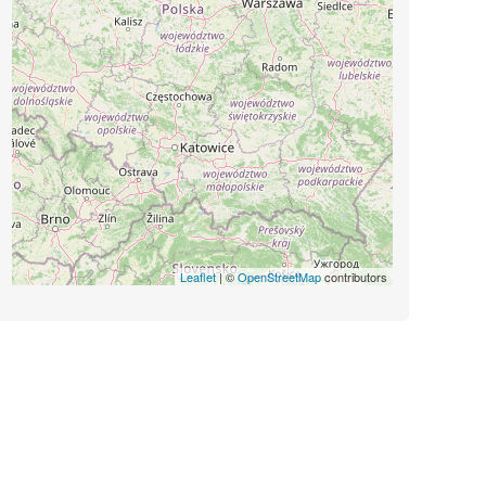
Leaflet
| ©
OpenStreetMap
contributors