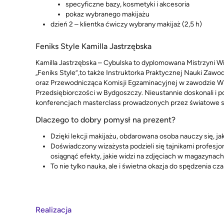
specyficzne bazy, kosmetyki i akcesoria
pokaz wybranego makijażu
dzień 2 – klientka ćwiczy wybrany makijaż (2,5 h)
Feniks Style Kamilla Jastrzębska
Kamilla Jastrzębska – Cybulska to dyplomowana Mistrzyni Wizażu
„Feniks Style”,to także Instruktorka Praktycznej Nauki Zawod
oraz Przewodnicząca Komisji Egzaminacyjnej w zawodzie Wiza
Przedsiębiorczości w Bydgoszczy. Nieustannie doskonali i 
konferencjach masterclass prowadzonych przez światowe s
Dlaczego to dobry pomysł na prezent?
Dzięki lekcji makijażu, obdarowana osoba nauczy się, ja
Doświadczony wizażysta podzieli się tajnikami profes
osiągnąć efekty, jakie widzi na zdjęciach w magazynach
To nie tylko nauka, ale i świetna okazja do spędzenia c
Realizacja