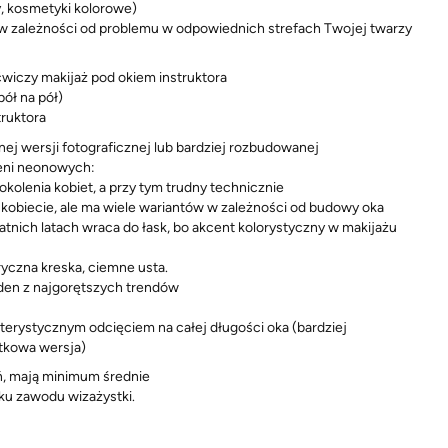
, kosmetyki kolorowe)
 w zależności od problemu w odpowiednich strefach Twojej twarzy
wiczy makijaż pod okiem instruktora
ół na pół)
ruktora
nej wersji fotograficznej lub bardziej rozbudowanej
ieni neonowych:
kolenia kobiet, a przy tym trudny technicznie
kobiecie, ale ma wiele wariantów w zależności od budowy oka
nich latach wraca do łask, bo akcent kolorystyczny w makijażu
czna kreska, ciemne usta.
eden z najgorętszych trendów
rystycznym odcięciem na całej długości oka (bardziej
ytkowa wersja)
eń, mają minimum średnie
ku zawodu wizażystki.