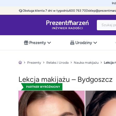
In
Obsługa klienta 7 dni w tygodniu
600 763 700
sklep@prezentmar
Prezenty
Urodziny
Prezenty
Relaks i Uroda
Nauka makijażu
Lekcja 
Lekcja makijażu – Bydgoszcz
PARTNER WYRÓŻNIONY