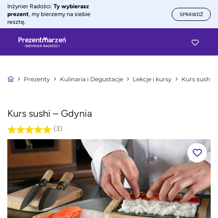
Inżynier Radości:
Ty wybierasz
prezent
, my bierzemy na siebie
SPRAWDŹ
resztę.
Prezenty
Kulinaria i Degustacje
Lekcje i kursy
Kurs sushi
Kurs sushi – Gdynia
(3)