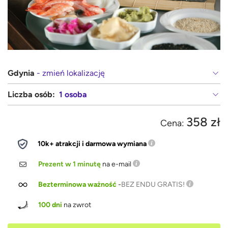
Gdynia
- zmień lokalizację
Liczba osób:
1 osoba
358 zł
Cena:
10k+ atrakcji i darmowa wymiana
Prezent w 1 minutę
na e-mail
Bezterminowa ważność
-
BEZ ENDU GRATIS!
100 dni
na zwrot