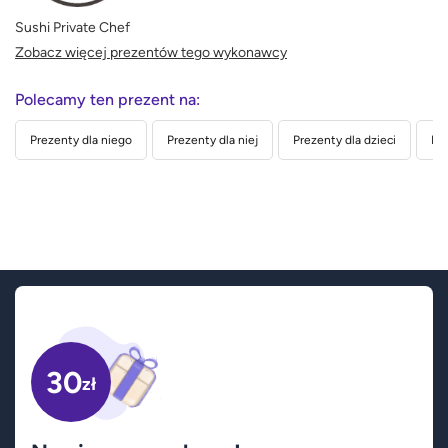
Sushi Private Chef
Zobacz więcej prezentów tego wykonawcy
Polecamy ten prezent na:
Prezenty dla niego
Prezenty dla niej
Prezenty dla dzieci
Pre
30
zł